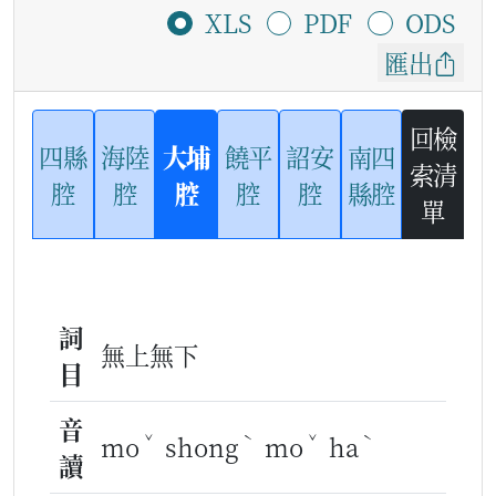
XLS
PDF
ODS
匯出
回檢
四縣
海陸
大埔
饒平
詔安
南四
索清
腔
腔
腔
腔
腔
縣腔
單
詞
無上無下
目
音
ˇ
ˋ
ˇ
ˋ
mo
shong
mo
ha
讀