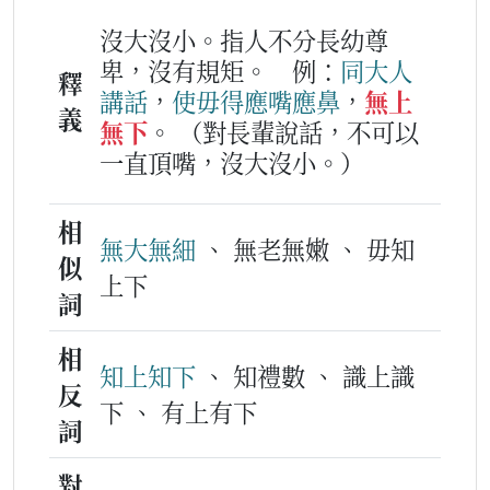
沒大沒小。指人不分長幼尊
卑，沒有規矩。
例：
同
大人
釋
講
話
，
使毋得
應嘴應鼻
，
無上
義
無下
。
（對長輩說話，不可以
一直頂嘴，沒大沒小。）
相
無大無細
、 無老無嫩 、 毋知
似
上下
詞
相
知上知下
、 知禮數 、 識上識
反
下 、 有上有下
詞
對