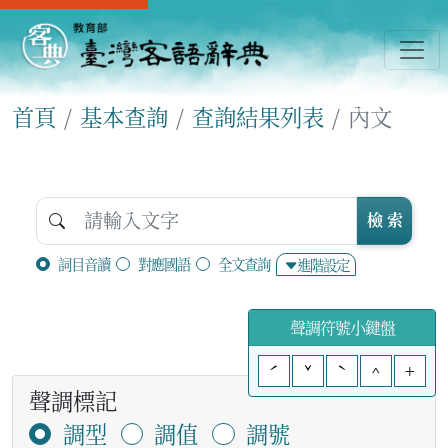
首頁
基本查詢
查詢結果列表
內文
檢 索
詞目音讀
對應國語
全文查詢
進階設定
聲調符號小鍵盤
ˊ
ˇ
ˋ
^
+
聲調標記
調型
調值
調號