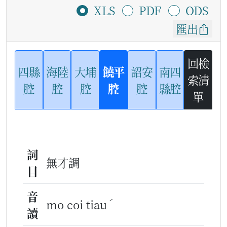
XLS
PDF
ODS
匯出
回檢
四縣
海陸
大埔
饒平
詔安
南四
索清
腔
腔
腔
腔
腔
縣腔
單
詞
無才調
目
音
ˊ
mo coi tiau
讀