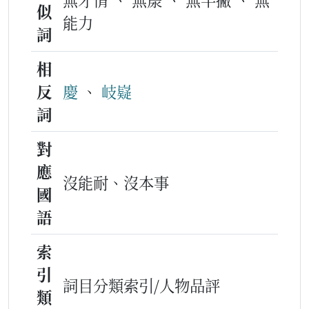
似
能力
詞
相
反
慶
、
岐嶷
詞
對
應
沒能耐、沒本事
國
語
索
引
詞目分類索引/人物品評
類