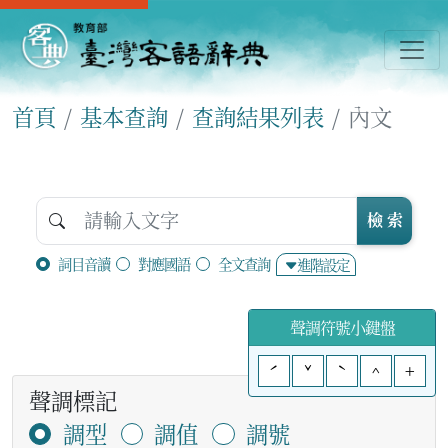
首頁
基本查詢
查詢結果列表
內文
檢 索
詞目音讀
對應國語
全文查詢
進階設定
聲調符號小鍵盤
ˊ
ˇ
ˋ
^
+
聲調標記
調型
調值
調號