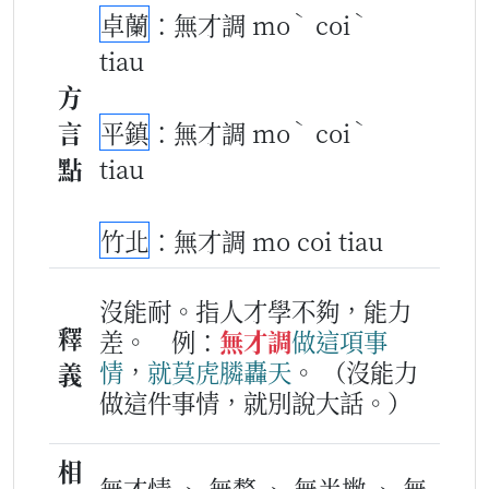
ˋ
ˋ
卓蘭
：無才調 mo
coi
tiau
方
ˋ
ˋ
言
平鎮
：無才調 mo
coi
點
tiau
竹北
：無才調 mo coi tiau
沒能耐。指人才學不夠，能力
釋
差。
例：
無才調
做
這項
事
情
，
就
莫
虎膦轟天
。
（沒能力
義
做這件事情，就別說大話。）
相
無才情 、 無漦 、 無半撇 、 無