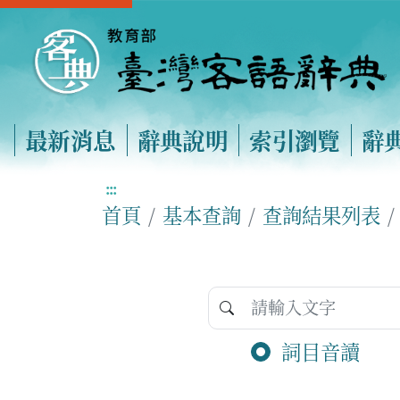
最新消息
辭典說明
索引瀏覽
辭
:::
首頁
基本查詢
查詢結果列表
詞目音讀