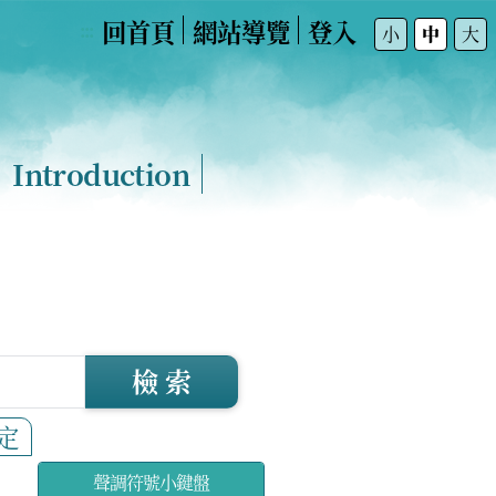
回首頁
網站導覽
登入
:::
小
中
大
Introduction
檢 索
定
聲調符號小鍵盤