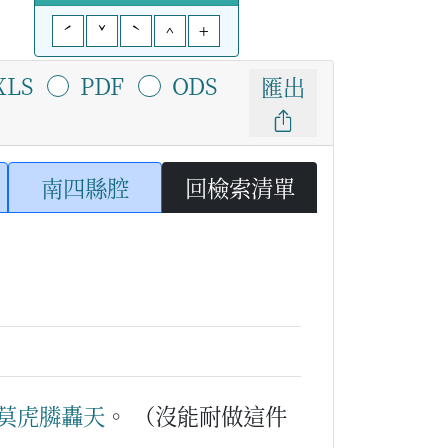
ˊ
ˇ
ˋ
^
+
XLS
PDF
ODS
匯出
南四縣腔
回檢索清單
莫
虎膦轟天
。
（沒能耐做這件