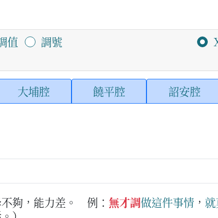
調值
調號
大埔腔
饒平腔
詔安腔
學不夠，能力差。
例：
無才調
做
這件
事情
，
就
話。）