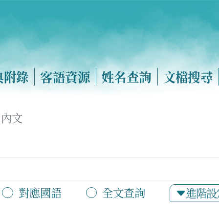
典附錄
客語資源
姓名查詢
文檔搜尋
內文
對應國語
全文查詢
進階設