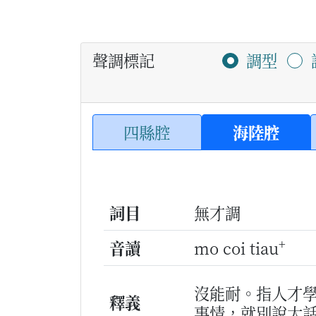
聲調標記
調型
四縣腔
海陸腔
詞目
無才調
+
音讀
mo coi tiau
沒能耐。指人才
釋義
事情，就別說大