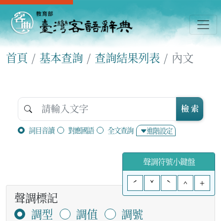
首頁
基本查詢
查詢結果列表
內文
檢 索
詞目音讀
對應國語
全文查詢
進階設定
聲調符號小鍵盤
ˊ
ˇ
ˋ
^
+
聲調標記
調型
調值
調號