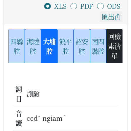
XLS
PDF
ODS
匯出
回檢
四縣
海陸
大埔
饒平
詔安
南四
索清
腔
腔
腔
腔
腔
縣腔
單
詞
測驗
目
音
^
ˋ
ced
ngiam
讀