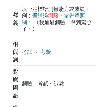
以一定標準測量能力或成績。
釋
例：
𠊎
通過
測驗
，
拿
著
駕
照
咧
。
（我通過測驗，拿到駕照
義
了。）
相
似
考試
、
考驗
詞
對
應
測驗、考試、試驗
國
語