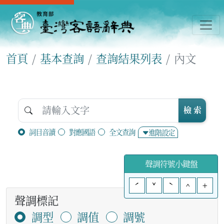
首頁
基本查詢
查詢結果列表
內文
檢 索
詞目音讀
對應國語
全文查詢
進階設定
聲調符號小鍵盤
ˊ
ˇ
ˋ
^
+
聲調標記
調型
調值
調號