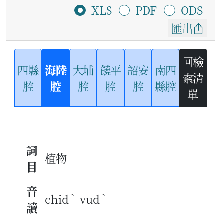
XLS
PDF
ODS
匯出
回檢
四縣
海陸
大埔
饒平
詔安
南四
索清
腔
腔
腔
腔
腔
縣腔
單
詞
植物
目
音
ˋ
ˋ
chid
vud
讀