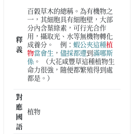
百穀草木的總稱。為有機物之
一，其細胞具有細胞壁，大部
分內含葉綠素，可行光合作
用，攝取光、水等無機物轉化
釋
成養分。
例：
蝦公夾
這
種
植
義
物
當會
生
，
儘採
都
遰
到
滿哪
斯
係
。
（大花咸豐草這種植物生
命力很強，隨便都繁殖得到處
都是。）
對
應
植物
國
語