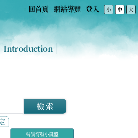
回首頁
網站導覽
登入
:::
小
中
大
Introduction
檢 索
定
聲調符號小鍵盤