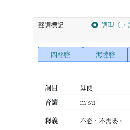
聲調標記
調型
四縣腔
海陸腔
詞目
毋使
^
音讀
m su
釋義
不必、不需要。