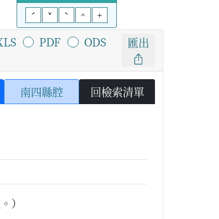
ˊ
ˇ
ˋ
^
+
XLS
PDF
ODS
匯出
南四縣腔
回檢索清單
吃。）