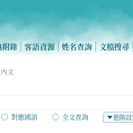
典附錄
客語資源
姓名查詢
文檔搜尋
內文
對應國語
全文查詢
進階設