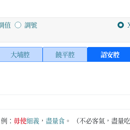
調值
調號
大埔腔
饒平腔
詔安腔
例：
毋使
細義
，
盡量
食
。
（不必客氣，盡量