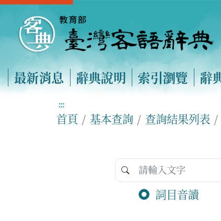
最新消息
辭典說明
索引瀏覽
辭
:::
首頁
基本查詢
查詢結果列表
詞目音讀