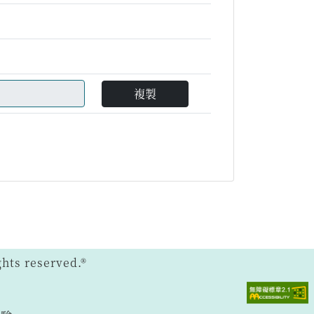
複製
ts reserved.®