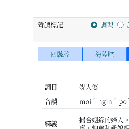
聲調標記
調型
四縣腔
海陸腔
詞目
媒人婆
ˇ
ˇ
音讀
moi
ngin
po
撮合姻緣的婦人
釋義
虎，怕會和新娘