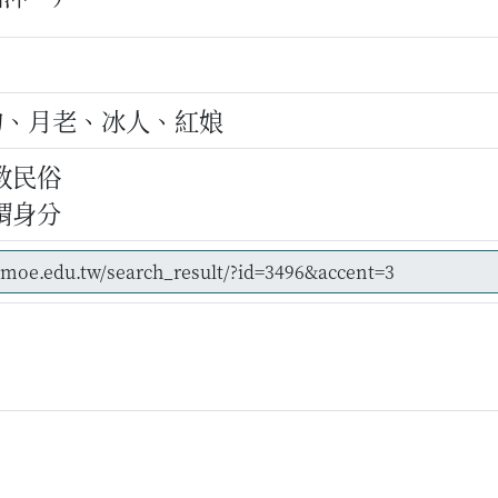
妁、月老、冰人、紅娘
教民俗
謂身分