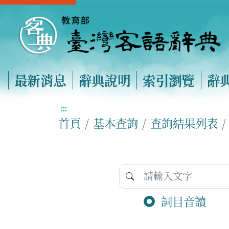
最新消息
辭典說明
索引瀏覽
辭
:::
首頁
基本查詢
查詢結果列表
詞目音讀