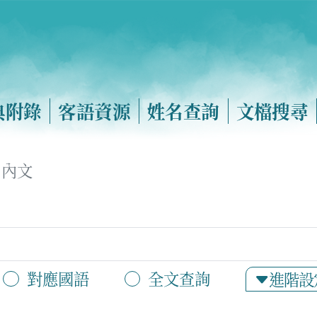
典附錄
客語資源
姓名查詢
文檔搜尋
內文
對應國語
全文查詢
進階設