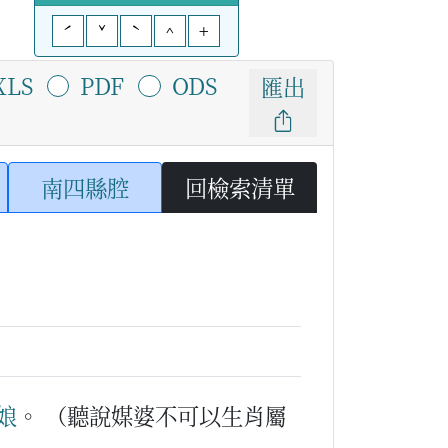
ˊ
ˇ
ˋ
^
+
XLS
PDF
ODS
匯出
南四縣腔
回檢索清單
娘
。
（聽說媒婆不可以生肖屬