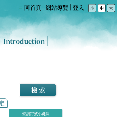
回首頁
網站導覽
登入
:::
小
中
大
Introduction
檢 索
定
聲調符號小鍵盤