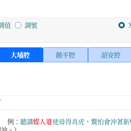
調值
調號
大埔腔
饒平腔
詔安腔
ˇ
。
例：
聽講
媒人婆
使毋得
肖
虎
，
驚怕
會
沖著
新
相沖。）