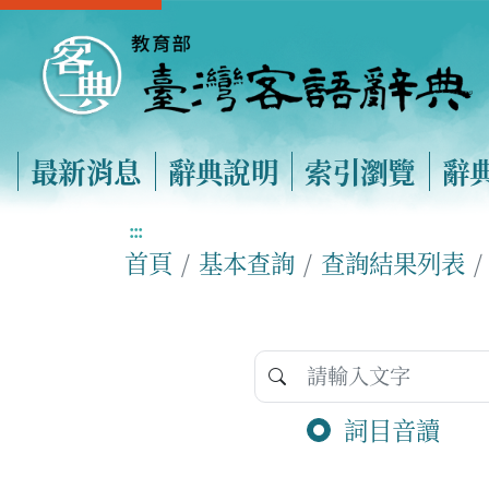
最新消息
辭典說明
索引瀏覽
辭
:::
首頁
基本查詢
查詢結果列表
詞目音讀