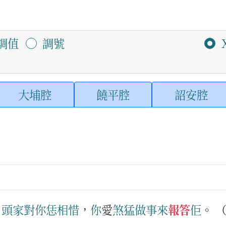
調值
調號
大埔腔
饒平腔
詔安腔
：
頭家
對
你
恁
相惜
，
你
愛
煞猛
做事
來
報答
佢
。
）