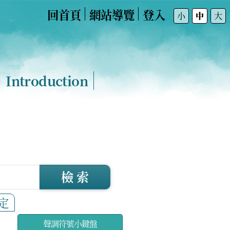
回首頁
網站導覽
登入
:::
小
中
大
Introduction
檢 索
定
聲調符號小鍵盤