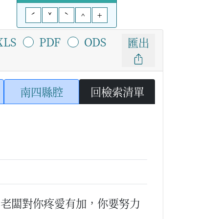
ˊ
ˇ
ˋ
^
+
XLS
PDF
ODS
匯出
南四縣腔
回檢索清單
（老闆對你疼愛有加，你要努力