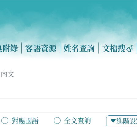
典附錄
客語資源
姓名查詢
文檔搜尋
內文
對應國語
全文查詢
進階設