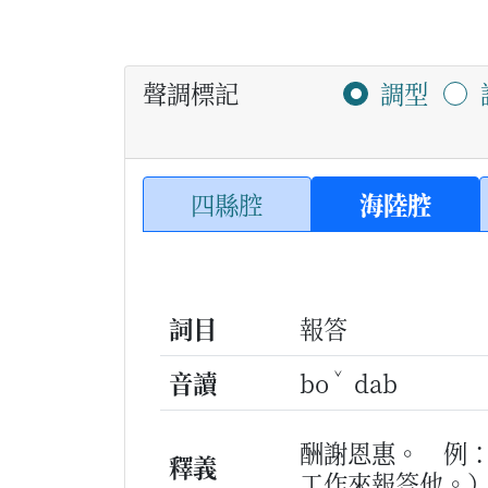
聲調標記
調型
四縣腔
海陸腔
詞目
報答
ˇ
音讀
bo
dab
酬謝恩惠。
例
釋義
工作來報答他。