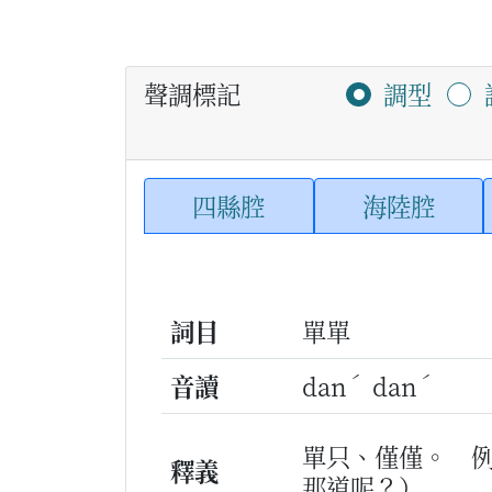
聲調標記
調型
四縣腔
海陸腔
詞目
單單
ˊ
ˊ
音讀
dan
dan
單只、僅僅。
釋義
那道呢？）