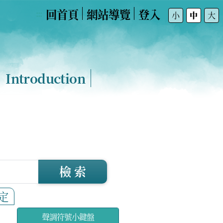
回首頁
網站導覽
登入
:::
小
中
大
Introduction
檢 索
定
聲調符號小鍵盤