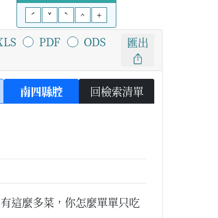
ˊ
ˇ
ˋ
^
+
XLS
PDF
ODS
匯出
南四縣腔
回檢索清單
上有這麼多菜，你怎麼單單只吃