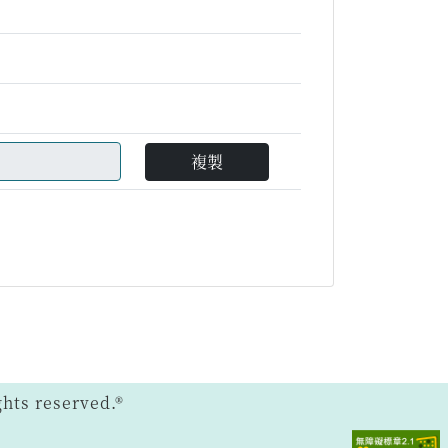
複製
ts reserved.®