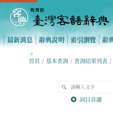
最新消息
辭典說明
索引瀏覽
辭
:::
首頁
基本查詢
查詢結果列表
詞目音讀