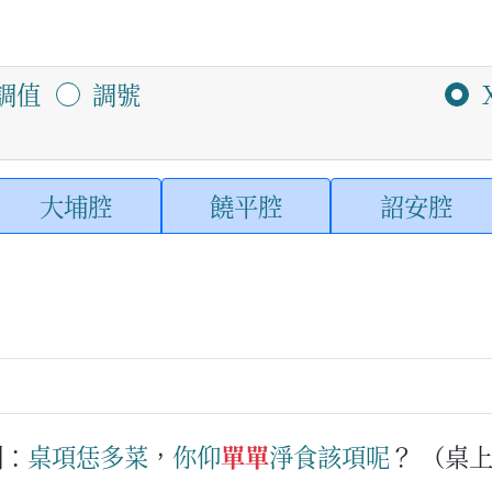
調值
調號
大埔腔
饒平腔
詔安腔
例：
桌項
恁
多
菜
，
你
仰
單單
淨
食
該項
呢
？
（桌