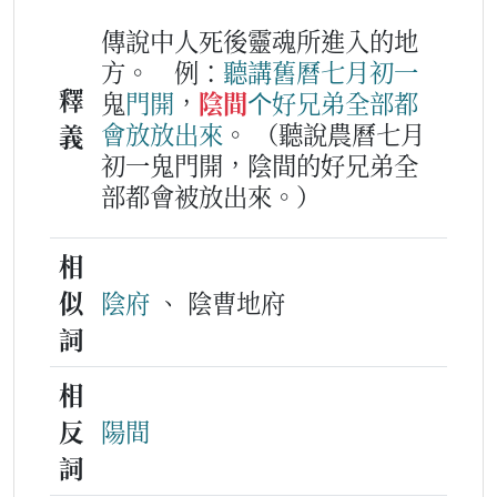
傳說中人死後靈魂所進入的地
方。
例：
聽講
舊曆
七
月
初
一
釋
鬼
門
開
，
陰間
个
好兄弟
全部
都
會
放
放
出來
。
（聽說農曆七月
義
初一鬼門開，陰間的好兄弟全
部都會被放出來。）
相
似
陰府
、 陰曹地府
詞
相
反
陽間
詞