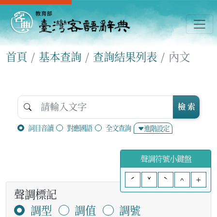
首頁
基本查詢
查詢結果列表
內文
檢 索
詞目音讀
對應國語
全文查詢
進階設定
聲調符號小鍵盤
ˊ
ˇ
ˋ
^
+
聲調標記
調型
調值
調號