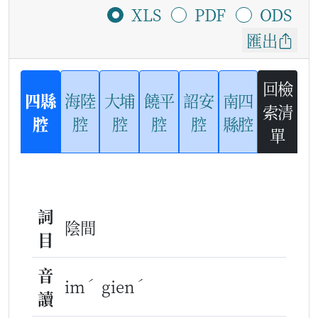
XLS
PDF
ODS
匯出
回檢
四縣
海陸
大埔
饒平
詔安
南四
索清
腔
腔
腔
腔
腔
縣腔
單
詞
陰間
目
音
ˊ
ˊ
im
gien
讀