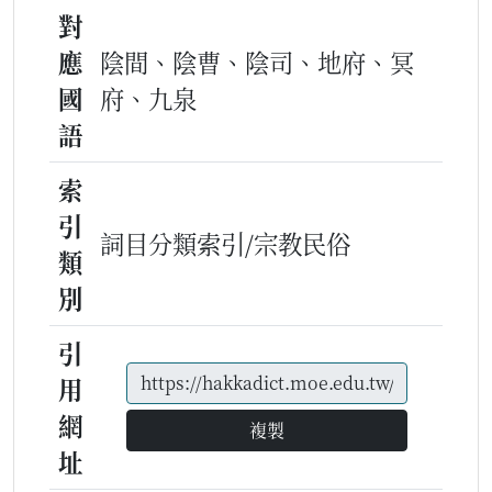
對
應
陰間、陰曹、陰司、地府、冥
國
府、九泉
語
索
引
詞目分類索引/宗教民俗
類
別
引
用
網
複製
址