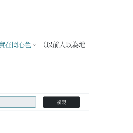
實在
罔
心色
。
（以前人以為地
複製