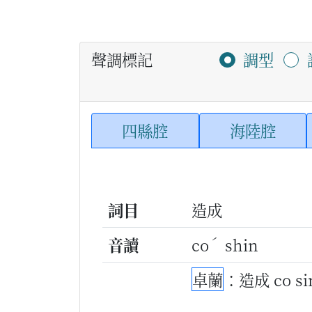
聲調標記
調型
四縣腔
海陸腔
詞目
造成
ˊ
音讀
co
shin
卓蘭
：造成 co si