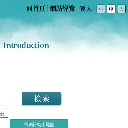
回首頁
網站導覽
登入
:::
小
中
大
Introduction
檢 索
定
聲調符號小鍵盤