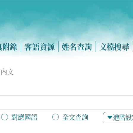
典附錄
客語資源
姓名查詢
文檔搜尋
內文
對應國語
全文查詢
進階設