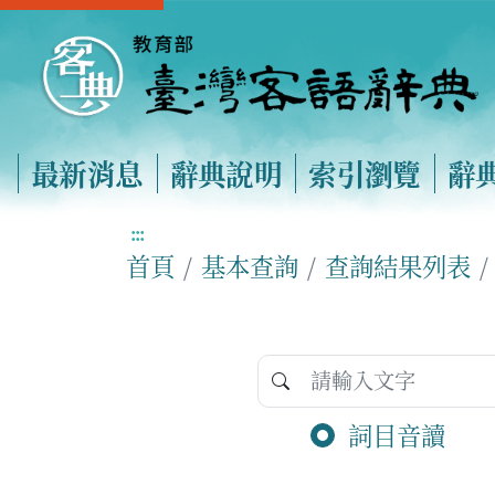
最新消息
辭典說明
索引瀏覽
辭
:::
首頁
基本查詢
查詢結果列表
詞目音讀