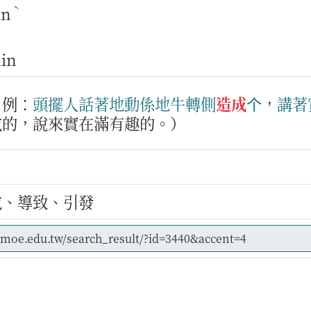
ˋ
in
hin
例：
頭擺
人
話著
地動
係
地
牛
轉側
造成
个
，
講著
成的，說來實在滿有趣的。）
成、導致、引發