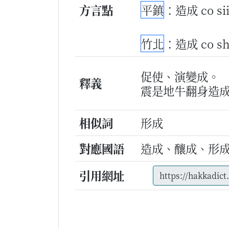
方言點
平鎮
：造成 co si
竹北
：造成 co s
促使、演變成。
釋義
震是地牛翻身造
相似詞
形成
對應國語
造成、釀成、形
引用網址