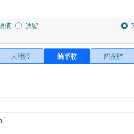
調值
調號
大埔腔
饒平腔
詔安腔
ˋ
n