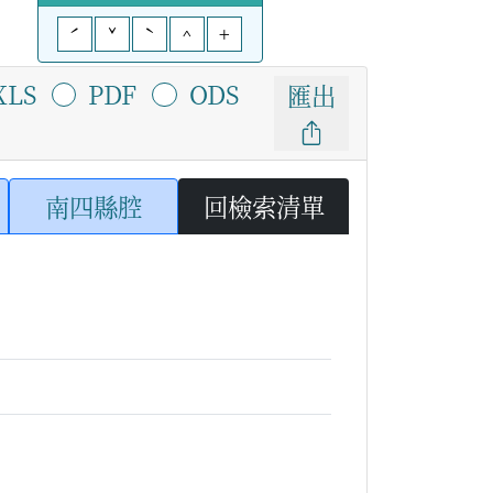
ˊ
ˇ
ˋ
^
+
XLS
PDF
ODS
匯出
南四縣腔
回檢索清單