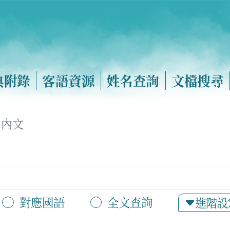
典附錄
客語資源
姓名查詢
文檔搜尋
內文
對應國語
全文查詢
進階設