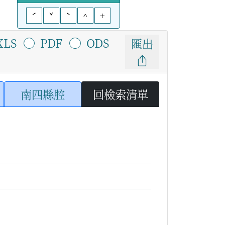
ˊ
ˇ
ˋ
^
+
XLS
PDF
ODS
匯出
南四縣腔
回檢索清單