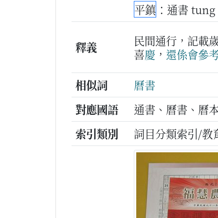
平鎮
：通書 tung
民間通行，記載
釋義
喜
慶
，
還係
會
參
相似詞
曆書
對應國語
通書、曆書、曆
索引類別
詞目分類索引/教