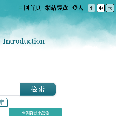
回首頁
網站導覽
登入
:::
小
中
大
Introduction
檢 索
定
聲調符號小鍵盤