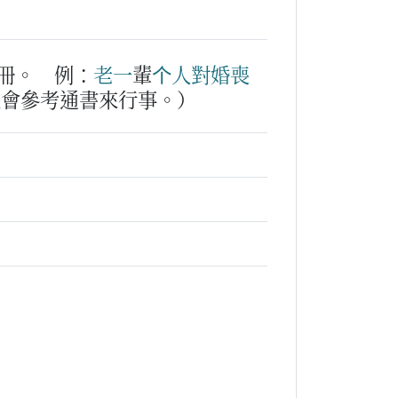
冊。
例：
老
一
輩
个
人
對
婚
喪
是會參考通書來行事。）