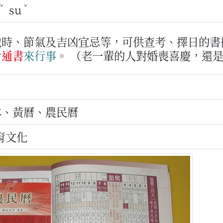
ˇ
ˇ
su
歲時、節氣及吉凶宜忌等，可供查考、擇日的書
考
通書
來
行事
。
（老一輩的人對婚喪喜慶，還
本、黃曆、農民曆
育文化