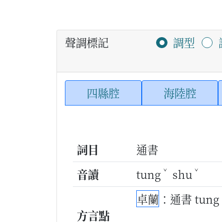
聲調標記
調型
四縣腔
海陸腔
詞目
通書
ˇ
ˇ
音讀
tung
shu
卓蘭
：通書 tung
方言點