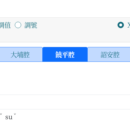
調值
調號
大埔腔
饒平腔
詔安腔
ˇ
ˇ
su