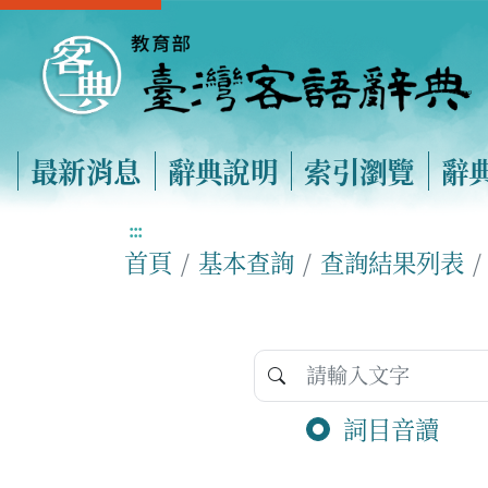
最新消息
辭典說明
索引瀏覽
辭
:::
首頁
基本查詢
查詢結果列表
詞目音讀