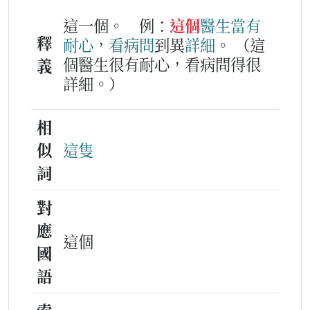
這一個。
例：
這個
醫生
當
有
釋
耐心
，
看病
問
到異
詳細
。
（這
個醫生很有耐心，看病問得很
義
詳細。）
相
似
這隻
詞
對
應
這個
國
語