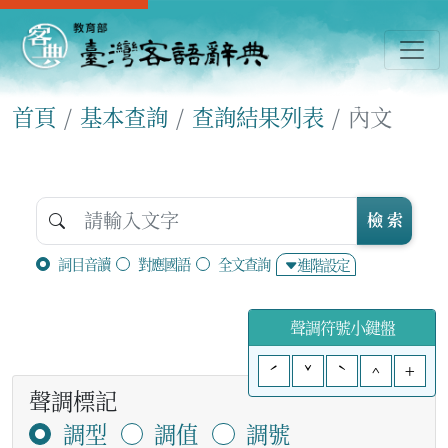
首頁
基本查詢
查詢結果列表
內文
檢 索
詞目音讀
對應國語
全文查詢
進階設定
聲調符號小鍵盤
ˊ
ˇ
ˋ
^
+
聲調標記
調型
調值
調號