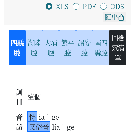
XLS
PDF
ODS
匯出
回檢
四縣
海陸
大埔
饒平
詔安
南四
索清
腔
腔
腔
腔
腔
縣腔
單
詞
這個
目
ˋ
音
特
ia
ge
ˋ
讀
又俗音
lia
ge