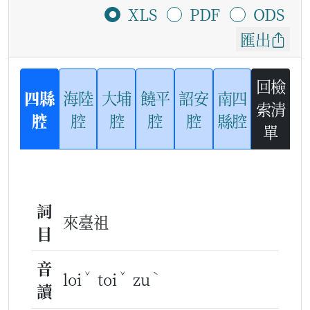
XLS
PDF
ODS
匯出
回檢
四縣
海陸
大埔
饒平
詔安
南四
索清
腔
腔
腔
腔
腔
縣腔
單
詞
來臺祖
目
音
ˇ
ˇ
ˋ
loi
toi
zu
讀