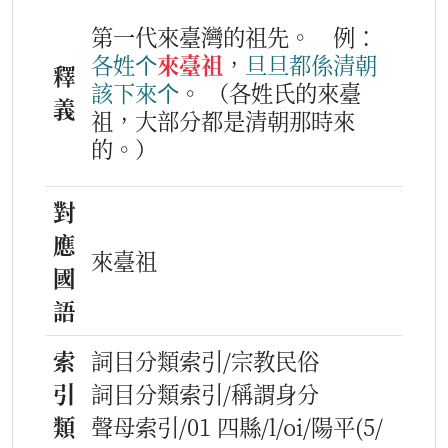
第一代來臺灣的祖先。
例：
各
姓
个
來臺祖
，
旦
旦
都係
清朝
釋
該下
來
个
。
（各姓氏的來臺
義
祖，大部分都是清朝那時來
的。）
對
應
來臺祖
國
語
索
詞目分類索引/宗教民俗
引
詞目分類索引/稱謂身分
類
聲母索引/01 四縣/l/oi/陽平(5/