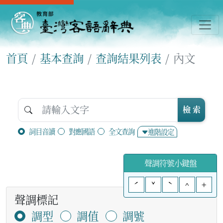
首頁
基本查詢
查詢結果列表
內文
檢 索
詞目音讀
對應國語
全文查詢
進階設定
聲調符號小鍵盤
ˊ
ˇ
ˋ
^
+
聲調標記
調型
調值
調號