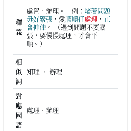
處置、辦理。
例：
堵著
問題
毋好
緊張
，愛
順順
仔
處理
，
正
釋
會
伸俥
。
（遇到問題不要緊
義
張，要慢慢處理，才會平
順。）
相
似
知理 、 辦理
詞
對
應
處理、辦理
國
語