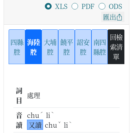
XLS
PDF
ODS
匯出
回檢
四縣
海陸
大埔
饒平
詔安
南四
索清
腔
腔
腔
腔
腔
縣腔
單
詞
處理
目
ˊ
ˋ
音
chu
li
ˇ
ˋ
讀
又讀
chu
li