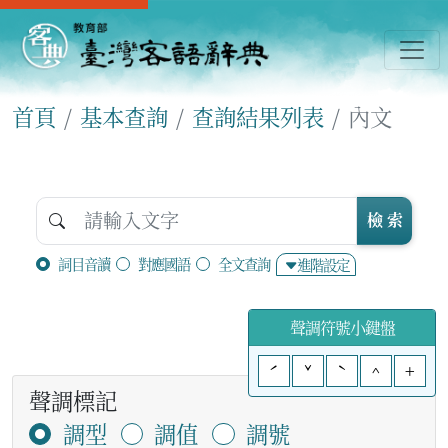
首頁
基本查詢
查詢結果列表
內文
檢 索
詞目音讀
對應國語
全文查詢
進階設定
聲調符號小鍵盤
ˊ
ˇ
ˋ
^
+
聲調標記
調型
調值
調號