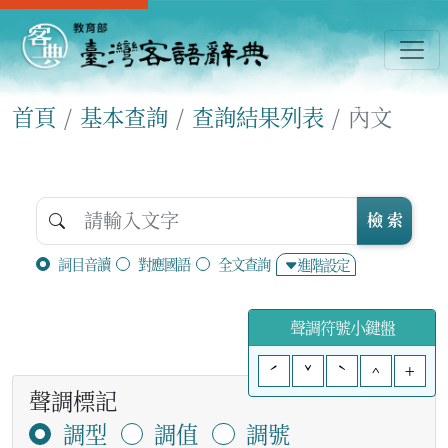
首頁
基本查詢
查詢結果列表
內文
檢 索
詞目音讀
對應國語
全文查詢
進階設定
聲調符號小鍵盤
ˊ
ˇ
ˋ
^
+
聲調標記
調型
調值
調號