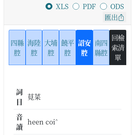
XLS
PDF
ODS
匯出
回檢
四縣
海陸
大埔
饒平
詔安
南四
索清
腔
腔
腔
腔
腔
縣腔
單
詞
莧菜
目
音
^
heen coi
讀