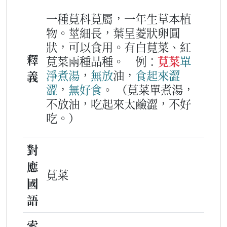
一種莧科莧屬，一年生草本植
物。莖細長，葉呈菱狀卵圓
狀，可以食用。有白莧菜、紅
釋
莧菜兩種品種。
例：
莧菜
單
淨
煮湯
，
無
放
油，
食
起來
澀
義
澀
，
無好食
。
（莧菜單煮湯，
不放油，吃起來太鹼澀，不好
吃。）
對
應
莧菜
國
語
索