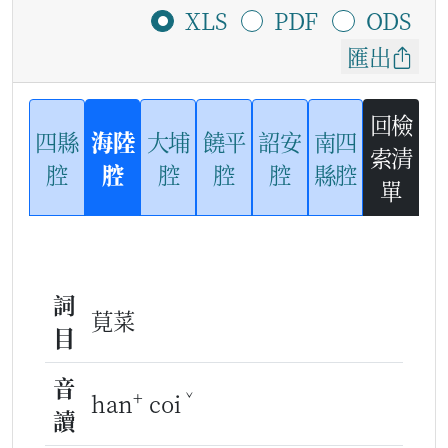
XLS
PDF
ODS
匯出
回檢
四縣
海陸
大埔
饒平
詔安
南四
索清
腔
腔
腔
腔
腔
縣腔
單
詞
莧菜
目
音
+
ˇ
han
coi
讀