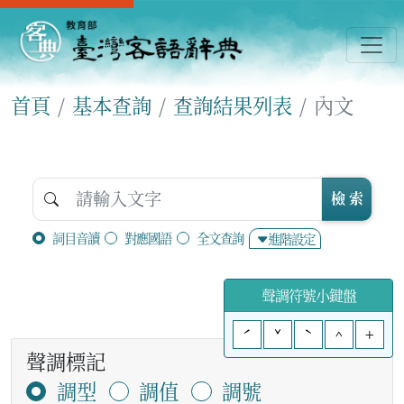
首頁
基本查詢
查詢結果列表
內文
檢 索
詞目音讀
對應國語
全文查詢
進階設定
聲調符號小鍵盤
ˊ
ˇ
ˋ
^
+
聲調標記
調型
調值
調號