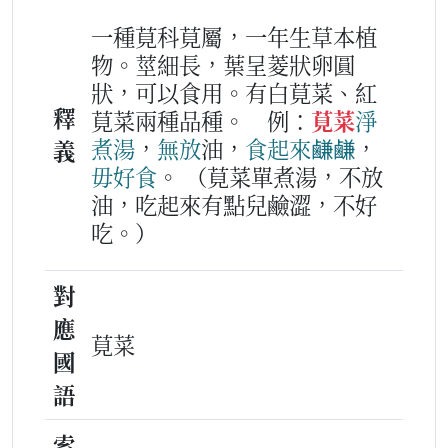
一種莧科莧屬，一年生草本植
物。莖細長，葉呈菱狀卵圓
狀，可以食用。有白莧菜、紅
釋
莧菜兩種品種。
例：
莧菜
淨
煮湯
，
無
放
油，
食
起來
鹻鹻
，
義
毋好
食
。
（莧菜單煮湯，不放
油，吃起來有點兒鹼澀，不好
吃。）
對
應
莧菜
國
語
索