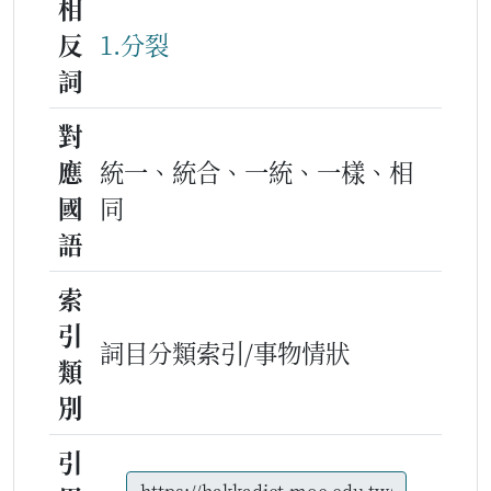
相
反
1.分裂
詞
對
應
統一、統合、一統、一樣、相
國
同
語
索
引
詞目分類索引/事物情狀
類
別
引