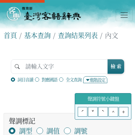
首頁
基本查詢
查詢結果列表
內文
檢 索
詞目音讀
對應國語
全文查詢
進階設定
聲調符號小鍵盤
ˊ
ˇ
ˋ
^
+
聲調標記
調型
調值
調號