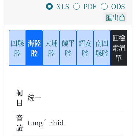
XLS
PDF
ODS
匯出
回檢
四縣
海陸
大埔
饒平
詔安
南四
索清
腔
腔
腔
腔
腔
縣腔
單
詞
統一
目
音
ˊ
tung
rhid
讀