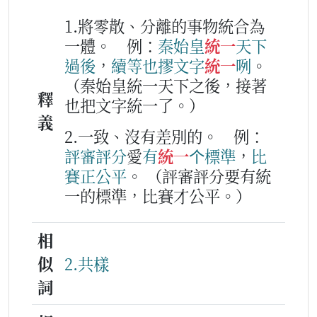
1.將零散、分離的事物統合為
一體。
例：
秦
始
皇
統一
天下
過後
，
續等
也
摎
文字
統一
咧
。
（秦始皇統一天下之後，接著
釋
也把文字統一了。）
義
2.一致、沒有差別的。
例：
評審
評分
愛
有
統一
个
標準
，
比
賽
正
公平
。
（評審評分要有統
一的標準，比賽才公平。）
相
似
2.共樣
詞