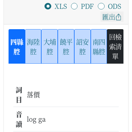
XLS
PDF
ODS
匯出
回檢
四縣
海陸
大埔
饒平
詔安
南四
索清
腔
腔
腔
腔
腔
縣腔
單
詞
落價
目
音
log ga
讀