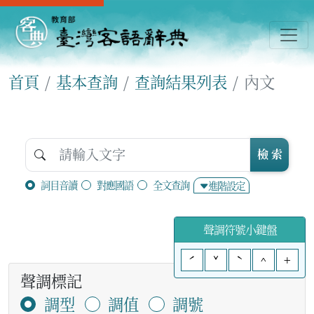
首頁
基本查詢
查詢結果列表
內文
檢 索
詞目音讀
對應國語
全文查詢
進階設定
聲調符號小鍵盤
ˊ
ˇ
ˋ
^
+
聲調標記
調型
調值
調號