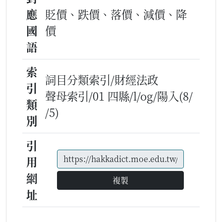
應
貶價、跌價、落價、減價、降
國
價
語
索
詞目分類索引/財經法政
引
聲母索引/01 四縣/l/og/陽入(8/
類
/5)
別
引
用
網
複製
址