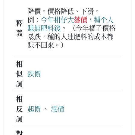
降價。價格降低、下滑。
例：
今年
柑仔
大
落價
，
種
个
人
釋
賺
無
肥料
錢
。
（今年橘子價格
義
暴跌，種的人連肥料的成本都
賺不回來。）
相
似
跌價
詞
相
反
起價
、
漲價
詞
對