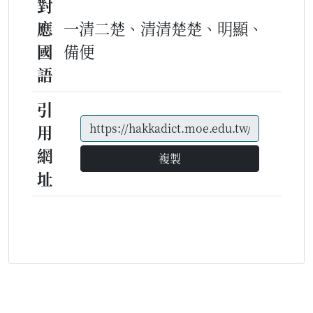
對
應
一清二楚、清清楚楚、明顯、
國
備便
語
引
用
網
複製
址