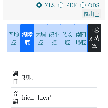
XLS
PDF
ODS
匯出
回檢
四縣
海陸
大埔
饒平
詔安
南四
索清
腔
腔
腔
腔
腔
縣腔
單
詞
現現
目
音
+
+
hien
hien
讀