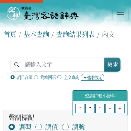
首頁
基本查詢
查詢結果列表
內文
檢 索
詞目音讀
對應國語
全文查詢
進階設定
聲調符號小鍵盤
ˊ
ˇ
ˋ
^
+
聲調標記
調型
調值
調號