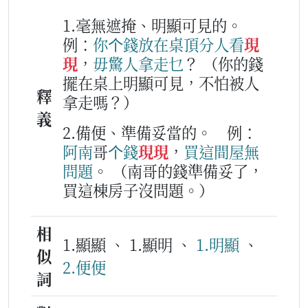
1.毫無遮掩、明顯可見的。
例：
你个
錢
放
在
桌頂
分
人
看
現
現
，
毋驚
人
拿
走
乜
？
（你的錢
擺在桌上明顯可見，不怕被人
釋
拿走嗎？）
義
2.備便、準備妥當的。
例：
阿
南
哥
个
錢
現現
，
買
這
間
屋
無
問題
。
（南哥的錢準備妥了，
買這棟房子沒問題。）
相
1.顯顯 、 1.顯明 、
1.明顯
、
似
2.便便
詞