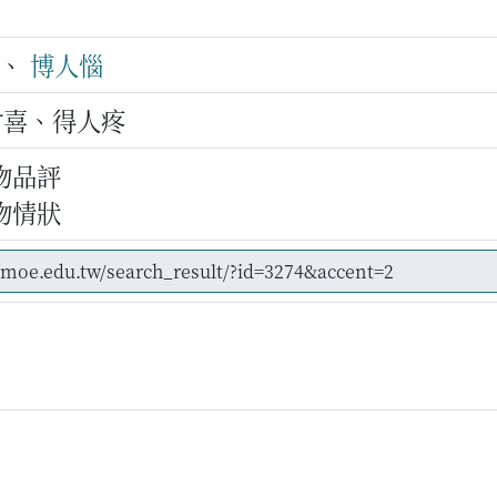
 、
博人惱
討喜、得人疼
物品評
物情狀