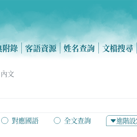
典附錄
客語資源
姓名查詢
文檔搜尋
內文
對應國語
全文查詢
進階設