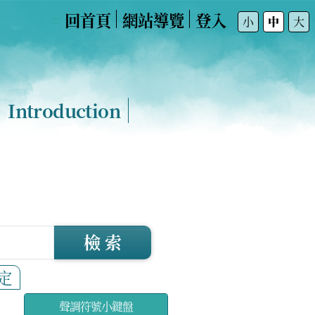
回首頁
網站導覽
登入
:::
小
中
大
Introduction
檢 索
定
聲調符號小鍵盤