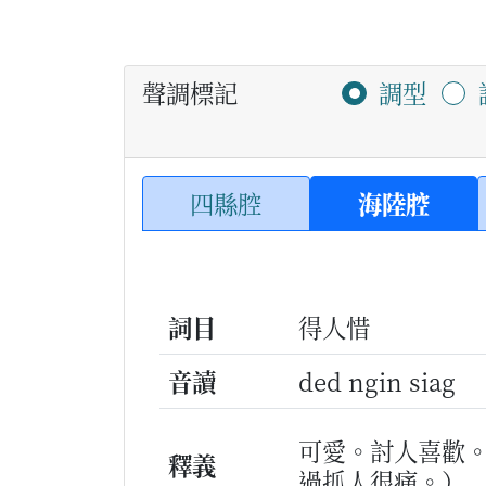
聲調標記
調型
四縣腔
海陸腔
詞目
得人惜
音讀
ded ngin siag
可愛。討人喜歡
釋義
過抓人很痛。）