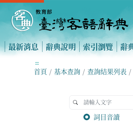
最新消息
辭典說明
索引瀏覽
辭
:::
首頁
基本查詢
查詢結果列表
詞目音讀