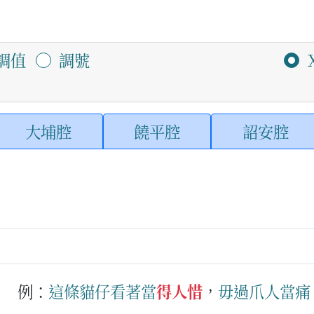
調值
調號
大埔腔
饒平腔
詔安腔
。
例：
這
條
貓仔
看著
當
得人惜
，
毋過
爪
人
當
痛