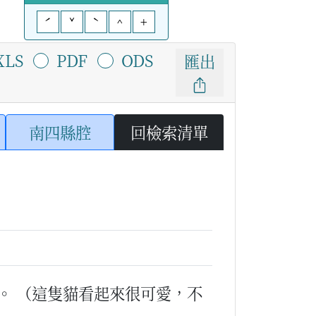
ˊ
ˇ
ˋ
^
+
XLS
PDF
ODS
匯出
南四縣腔
回檢索清單
。
（這隻貓看起來很可愛，不