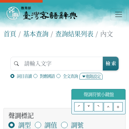
首頁
基本查詢
查詢結果列表
內文
檢 索
詞目音讀
對應國語
全文查詢
進階設定
聲調符號小鍵盤
ˊ
ˇ
ˋ
^
+
聲調標記
調型
調值
調號