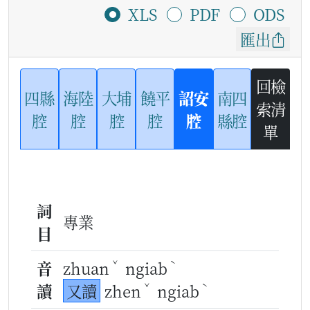
XLS
PDF
ODS
匯出
回檢
四縣
海陸
大埔
饒平
詔安
南四
索清
腔
腔
腔
腔
腔
縣腔
單
詞
專業
目
ˇ
ˋ
音
zhuan
ngiab
ˇ
ˋ
讀
又讀
zhen
ngiab