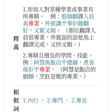
1.形容人對某種學業或事業有
所專精。
例：
遐個
翻
譯
人員
真
專業
，
外
賓
講
个
事
佢
隨
翻
好
，
又
緊
又
順
。
（那位翻譯人
員很專業，外賓說的話他馬上
釋
翻譯完成，又快又順。）
義
2.專精且擅長的學問、技能。
例：
阿
慧
係
飯店
个
總舖
，
煮食
係
佢
个
專業
。
（阿慧是飯店的
廚師，烹飪是她的專業。）
相
似
1.內行
、
2.專門
、
2.專長
詞