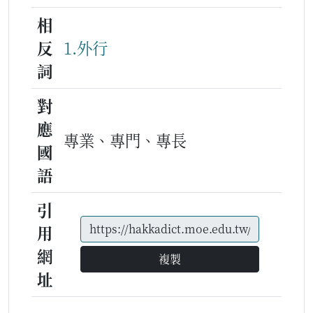
相
反
1.外行
詞
對
應
專業、專門、專長
國
語
引
用
網
複製
址