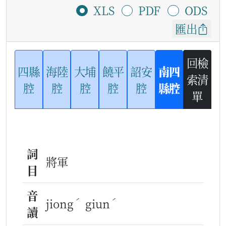
XLS
PDF
ODS
匯出
回檢
四縣
海陸
大埔
饒平
詔安
南四
索清
腔
腔
腔
腔
腔
縣腔
單
詞
將軍
目
音
ˊ
ˊ
jiong
giun
讀