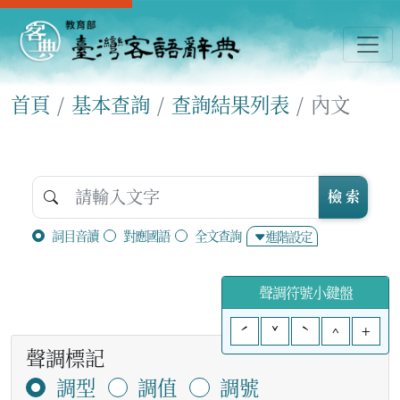
首頁
基本查詢
查詢結果列表
內文
檢 索
詞目音讀
對應國語
全文查詢
進階設定
聲調符號小鍵盤
ˊ
ˇ
ˋ
^
+
聲調標記
調型
調值
調號