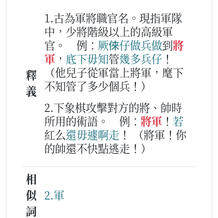
1.古為軍將職官名。現指軍隊
中，少將階級以上的高級軍
官。
例：
厥
倈仔
做兵
做
到
將
軍
，
底下
毋知
管
幾多
兵仔
！
（他兒子從軍當上將軍，麾下
釋
不知管了多少個兵！）
義
2.下象棋攻擊對方的將、帥時
所用的術語。
例：
將軍
！
若
紅么
還
毋
遽啊
走
！
（將軍！你
的帥還不快點逃走！）
相
似
2.軍
詞