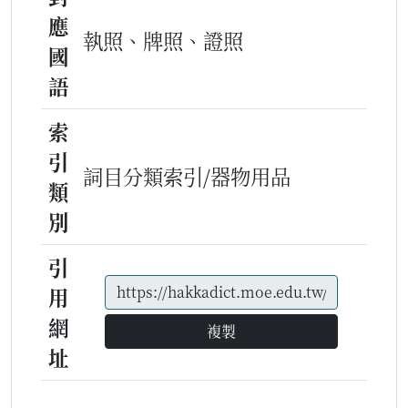
應
執照、牌照、證照
國
語
索
引
詞目分類索引/器物用品
類
別
引
用
網
複製
址