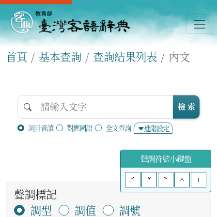
首頁
基本查詢
查詢結果列表
內文
檢 索
詞目音讀
對應國語
全文查詢
進階設定
聲調符號小鍵盤
ˊ
ˇ
ˋ
^
+
聲調標記
調型
調值
調號