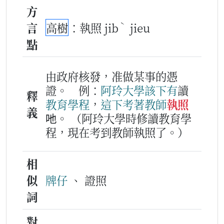
方
ˋ
言
高樹
：執照 jib
jieu
點
由政府核發，准做某事的憑
證。
例：
阿
玲
大學
該下
有
讀
釋
教育
學
程
，
這下
考著
教師
執照
義
吔。
（阿玲大學時修讀教育學
程，現在考到教師執照了。）
相
似
牌仔
、 證照
詞
對