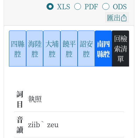
XLS
PDF
ODS
匯出
回檢
四縣
海陸
大埔
饒平
詔安
南四
索清
腔
腔
腔
腔
腔
縣腔
單
詞
執照
目
音
ˋ
ziib
zeu
讀