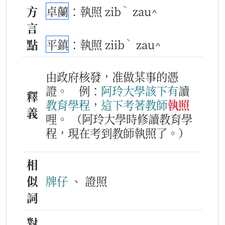
ˋ
方
卓蘭
：執照 zib
zau^
言
ˋ
點
平鎮
：執照 ziib
zau^
由政府核發，准做某事的憑
證。
例：
阿
玲
大學
該下
有
讀
釋
教育
學
程
，
這下
考著
教師
執照
義
哩。
（阿玲大學時修讀教育學
程，現在考到教師執照了。）
相
似
牌仔
、 證照
詞
對