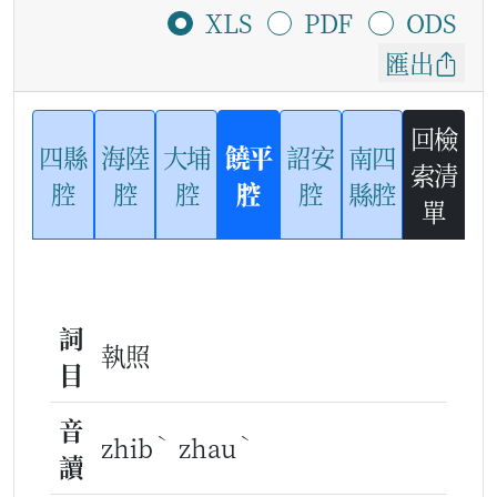
XLS
PDF
ODS
匯出
回檢
四縣
海陸
大埔
饒平
詔安
南四
索清
腔
腔
腔
腔
腔
縣腔
單
詞
執照
目
音
ˋ
ˋ
zhib
zhau
讀