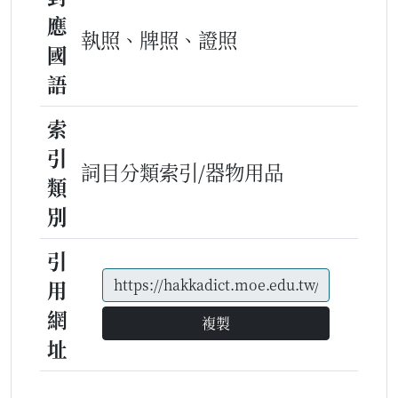
應
執照、牌照、證照
國
語
索
引
詞目分類索引/器物用品
類
別
引
用
網
複製
址