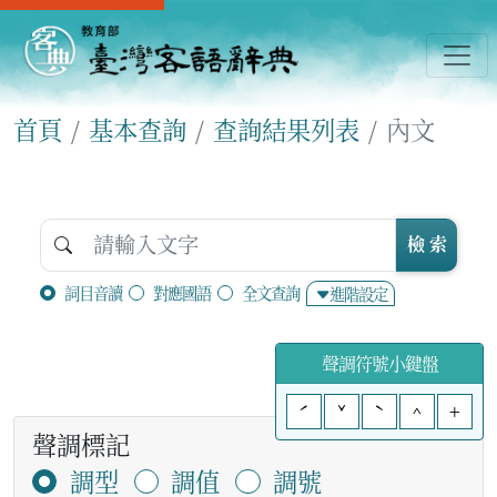
首頁
基本查詢
查詢結果列表
內文
檢 索
詞目音讀
對應國語
全文查詢
進階設定
聲調符號小鍵盤
ˊ
ˇ
ˋ
^
+
聲調標記
調型
調值
調號