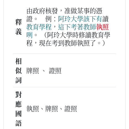
由政府核發，准做某事的憑
證。
例：
阿
玲
大學
該下
有
讀
釋
教育
學
程
，
這下
考著
教師
執照
義
咧
。
（阿玲大學時修讀教育學
程，現在考到教師執照了。）
相
似
牌照 、 證照
詞
對
應
執照、牌照、證照
國
語