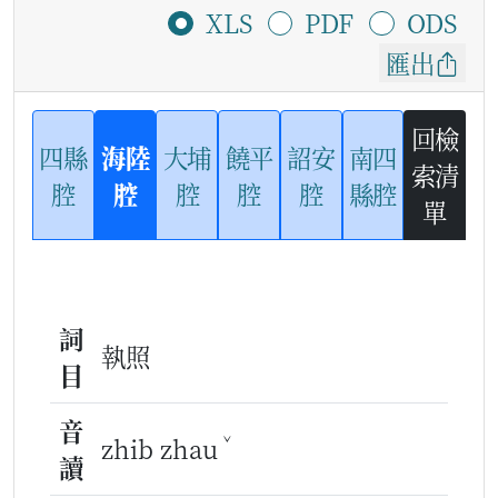
XLS
PDF
ODS
匯出
回檢
四縣
海陸
大埔
饒平
詔安
南四
索清
腔
腔
腔
腔
腔
縣腔
單
詞
執照
目
音
ˇ
zhib zhau
讀