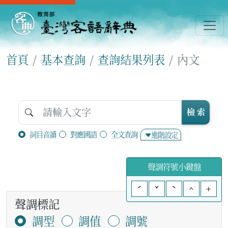
首頁
基本查詢
查詢結果列表
內文
檢 索
詞目音讀
對應國語
全文查詢
進階設定
聲調符號小鍵盤
ˊ
ˇ
ˋ
^
+
聲調標記
調型
調值
調號