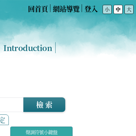
回首頁
網站導覽
登入
:::
小
中
大
Introduction
檢 索
定
聲調符號小鍵盤