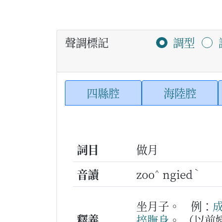
聲調標記
調型
四縣腔
海陸腔
詞目
做月
^
ˋ
音讀
zoo
ngied
坐月子。
例：
釋義
捽
膴身
。
（以前