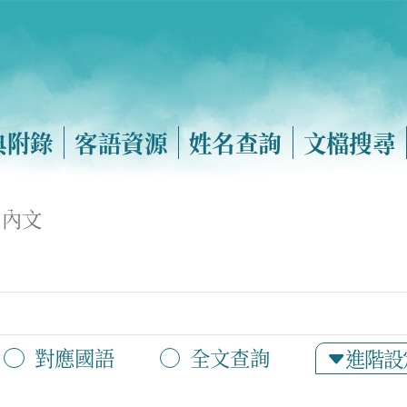
典附錄
客語資源
姓名查詢
文檔搜尋
內文
對應國語
全文查詢
進階設