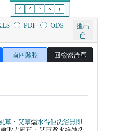
ˊ
ˇ
ˋ
^
+
XLS
PDF
ODS
匯出
南四縣腔
回檢索清單
風草
、
艾
草
燸
水
得佢
洗浴
無即
婆會取大風草、艾草煮水給她洗