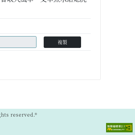
複製
ts reserved.®