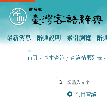
最新消息
辭典說明
索引瀏覽
辭
:::
首頁
基本查詢
查詢結果列表
詞目音讀