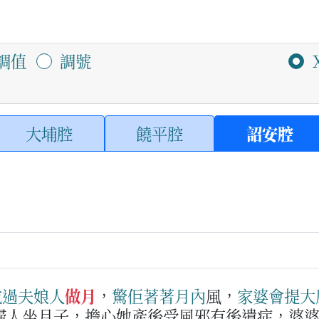
調值
調號
大埔腔
饒平腔
詔安腔
成過
夫娘人
做月
，
驚
佢
著著
月
內
風，
家婆
會
提
大
婦人坐月子，擔心她產後受風邪有後遺症，婆