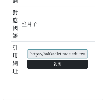
詞
對
應
坐月子
國
語
引
用
網
複製
址