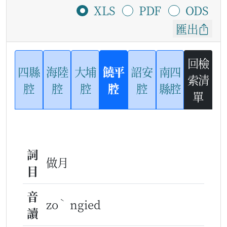
XLS
PDF
ODS
匯出
回檢
四縣
海陸
大埔
饒平
詔安
南四
索清
腔
腔
腔
腔
腔
縣腔
單
詞
做月
目
音
ˋ
zo
ngied
讀