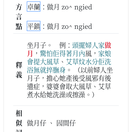
方
卓蘭
：做月 zo^ ngied
言
點
平鎮
：做月 zo^ ngied
坐月子。
例：
頭擺
婦人家
做
月
，
驚怕
佢
得著
月
內
風，
家娘
會
提
大風草
、
艾
草
炆
水分
佢
洗
釋
浴
無就
捽
膴身
。
（以前婦人坐
義
月子，擔心她產後受風邪有後
遺症，婆婆會取大風草、艾草
煮水給她洗澡或擦澡。）
相
似
做月仔 、 囥間仔