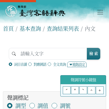
首頁
基本查詢
查詢結果列表
內文
檢 索
詞目音讀
對應國語
全文查詢
進階設定
聲調符號小鍵盤
ˊ
ˇ
ˋ
^
+
聲調標記
調型
調值
調號