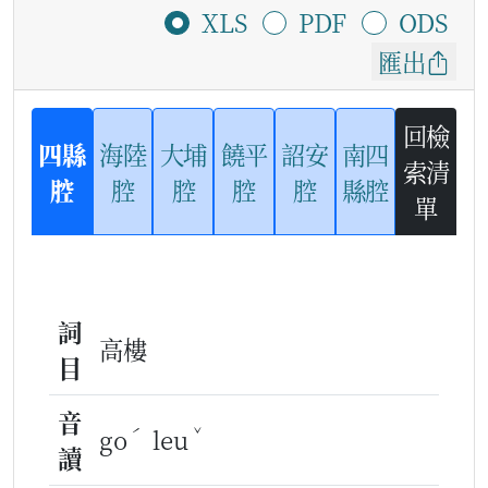
XLS
PDF
ODS
匯出
回檢
四縣
海陸
大埔
饒平
詔安
南四
索清
腔
腔
腔
腔
腔
縣腔
單
詞
高樓
目
音
ˊ
ˇ
go
leu
讀