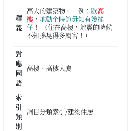
高大的建築物。
例：
歇
高
釋
樓
，
地動
个
時節
毋知
有
幾
搖
仔
！
（住在高樓，地震的時候
義
不知搖晃得多厲害！）
對
應
高樓、高樓大廈
國
語
索
引
詞目分類索引/建築住居
類
別