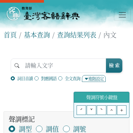
首頁
基本查詢
查詢結果列表
內文
檢 索
詞目音讀
對應國語
全文查詢
進階設定
聲調符號小鍵盤
ˊ
ˇ
ˋ
^
+
聲調標記
調型
調值
調號