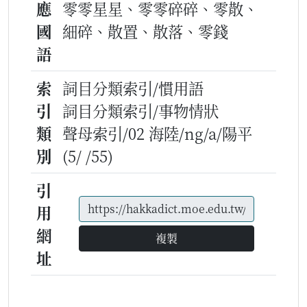
應
零零星星、零零碎碎、零散、
國
細碎、散置、散落、零錢
語
索
詞目分類索引/慣用語
引
詞目分類索引/事物情狀
類
聲母索引/02 海陸/ng/a/陽平
別
(5/ /55)
引
用
網
複製
址