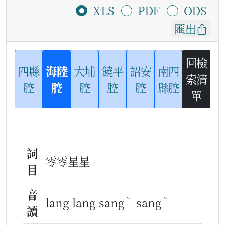
XLS
PDF
ODS
匯出
回檢
四縣
海陸
大埔
饒平
詔安
南四
索清
腔
腔
腔
腔
腔
縣腔
單
詞
零零星星
目
音
ˋ
ˋ
lang lang sang
sang
讀