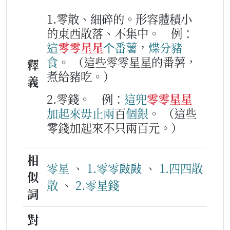
1.零散、細碎的。形容體積小
的東西散落、不集中。
例：
這
零零星星
个
番薯
，
煠
分
豬
食
。
（這些零零星星的番薯，
釋
煮給豬吃。）
義
2.零錢。
例：
這兜
零零星星
加
起來
毋止
兩
百
個
銀
。
（這些
零錢加起來不只兩百元。）
相
零星
、
1.零零㪐㪐
、
1.四四散
似
散
、
2.零星錢
詞
對