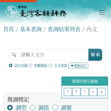
首頁
基本查詢
查詢結果列表
內文
檢 索
詞目音讀
對應國語
全文查詢
進階設定
聲調符號小鍵盤
ˊ
ˇ
ˋ
^
+
聲調標記
調型
調值
調號