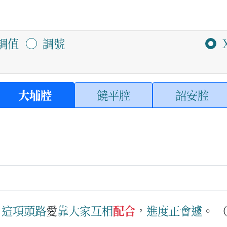
調值
調號
大埔腔
饒平腔
詔安腔
：
這項
頭路
愛
靠
大家
互相
配合
，
進度
正會
遽
。