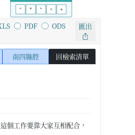
ˊ
ˇ
ˋ
^
+
XLS
PDF
ODS
匯出
南四縣腔
回檢索清單
（這個工作要靠大家互相配合，