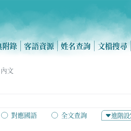
典附錄
客語資源
姓名查詢
文檔搜尋
內文
對應國語
全文查詢
進階設