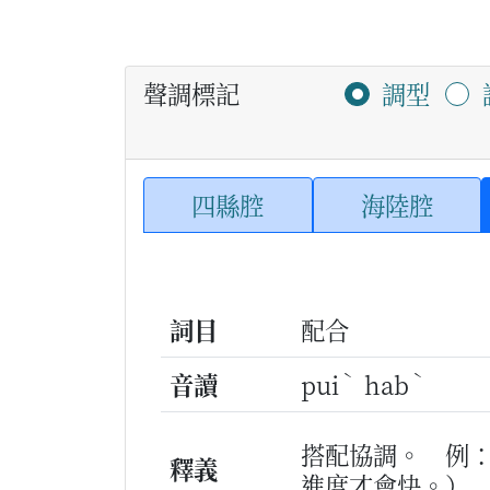
聲調標記
調型
四縣腔
海陸腔
詞目
配合
ˋ
ˋ
音讀
pui
hab
搭配協調。
例
釋義
進度才會快。）