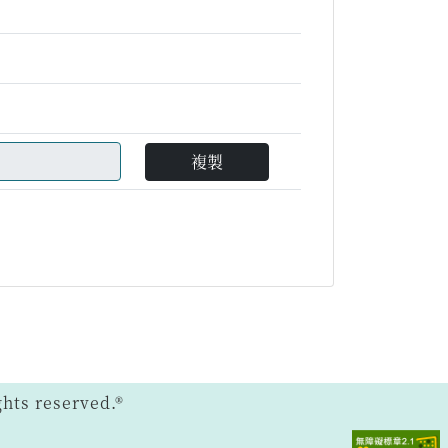
複製
ts reserved.®