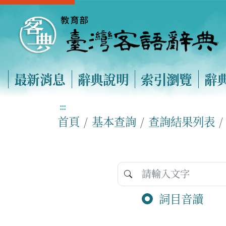
最新消息
辭典說明
索引瀏覽
辭
:::
首頁
基本查詢
查詢結果列表
詞目音讀