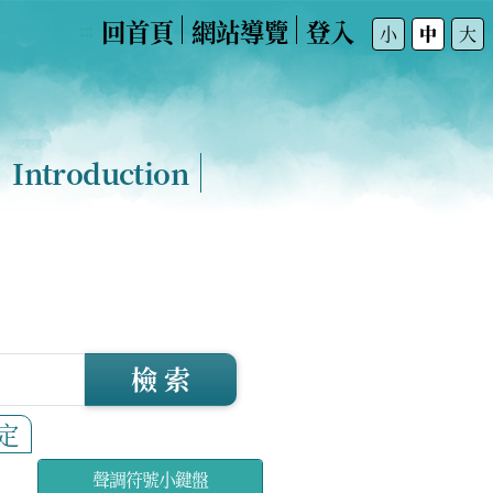
回首頁
網站導覽
登入
:::
小
中
大
Introduction
檢 索
定
聲調符號小鍵盤