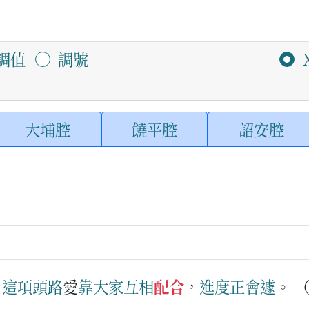
調值
調號
大埔腔
饒平腔
詔安腔
：
這項
頭路
愛
靠
大家
互相
配合
，
進度
正會
遽
。