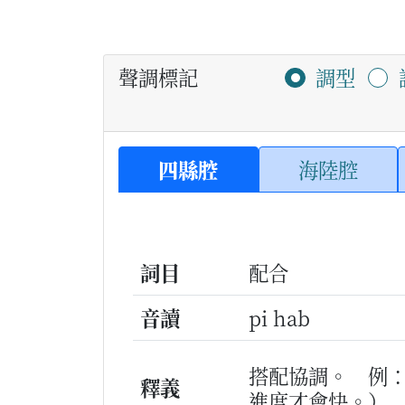
聲調標記
調型
四縣腔
海陸腔
詞目
配合
音讀
pi hab
搭配協調。
例
釋義
進度才會快。）