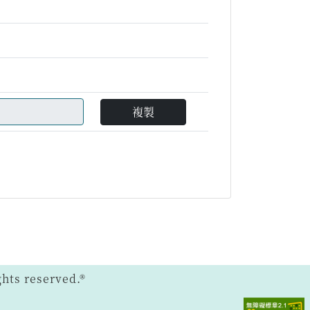
複製
ts reserved.®