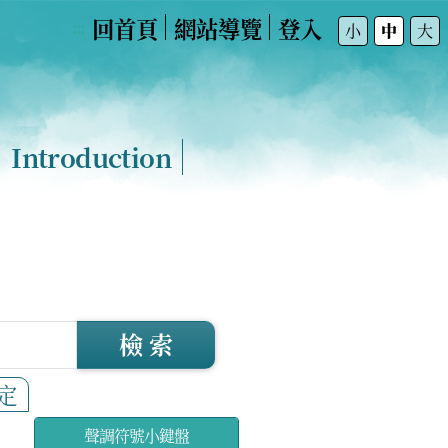
回首頁
網站導覽
登入
:::
小
中
大
Introduction
檢 索
定
聲調符號小鍵盤