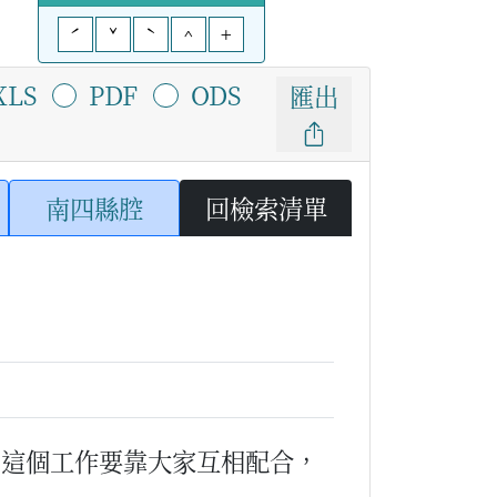
ˊ
ˇ
ˋ
^
+
XLS
PDF
ODS
匯出
南四縣腔
回檢索清單
（這個工作要靠大家互相配合，