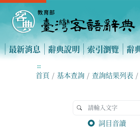
最新消息
辭典說明
索引瀏覽
辭
:::
首頁
基本查詢
查詢結果列表
詞目音讀