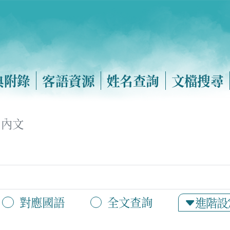
典附錄
客語資源
姓名查詢
文檔搜尋
內文
對應國語
全文查詢
進階設