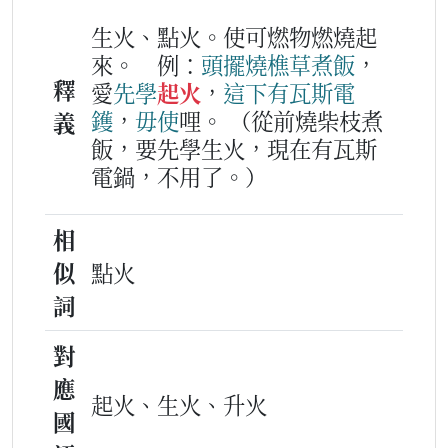
生火、點火。使可燃物燃燒起
來。
例：
頭擺
燒
樵草
煮飯
，
釋
愛
先
學
起火
，
這下
有
瓦斯
電
鑊
，
毋使
哩。
（從前燒柴枝煮
義
飯，要先學生火，現在有瓦斯
電鍋，不用了。）
相
似
點火
詞
對
應
起火、生火、升火
國