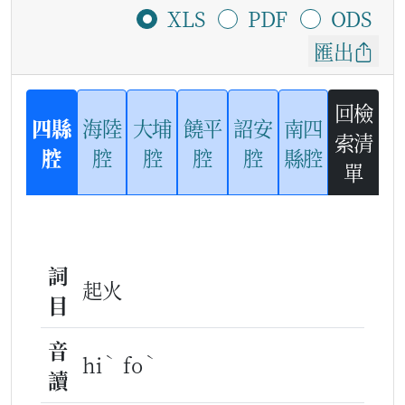
XLS
PDF
ODS
匯出
回檢
四縣
海陸
大埔
饒平
詔安
南四
索清
腔
腔
腔
腔
腔
縣腔
單
詞
起火
目
音
ˋ
ˋ
hi
fo
讀