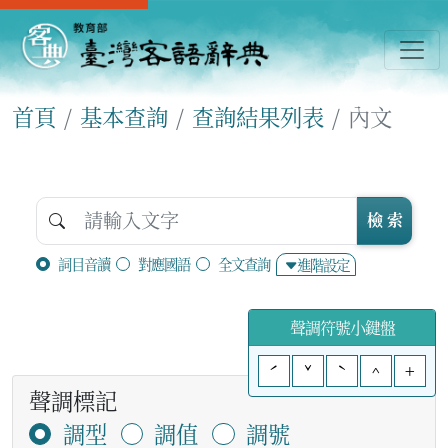
首頁
基本查詢
查詢結果列表
內文
檢 索
詞目音讀
對應國語
全文查詢
進階設定
聲調符號小鍵盤
ˊ
ˇ
ˋ
^
+
聲調標記
調型
調值
調號