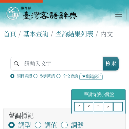
首頁
基本查詢
查詢結果列表
內文
檢 索
詞目音讀
對應國語
全文查詢
進階設定
聲調符號小鍵盤
ˊ
ˇ
ˋ
^
+
聲調標記
調型
調值
調號