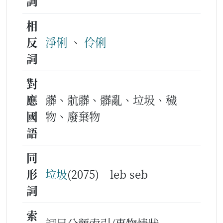
詞
相
反
淨俐
、
伶俐
詞
對
應
髒、骯髒、髒亂、垃圾、穢
國
物、廢棄物
語
同
形
垃圾
(2075) leb seb
詞
索