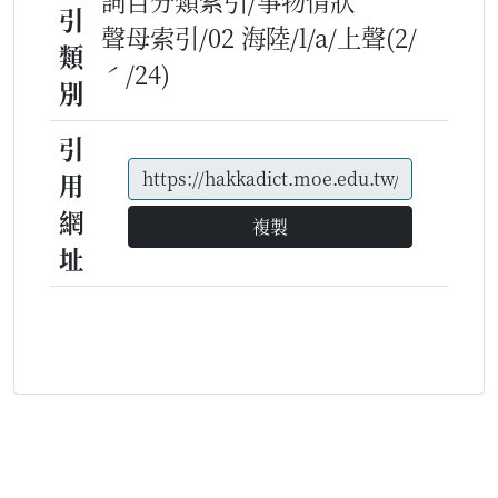
詞目分類索引/事物情狀
引
聲母索引/02 海陸/l/a/上聲(2/
類
ˊ/24)
別
引
用
網
複製
址