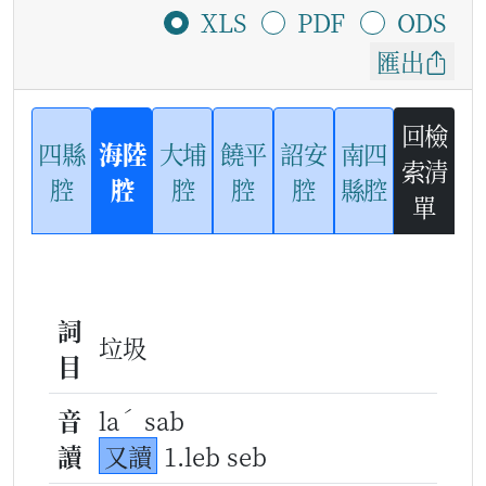
XLS
PDF
ODS
匯出
回檢
四縣
海陸
大埔
饒平
詔安
南四
索清
腔
腔
腔
腔
腔
縣腔
單
詞
垃圾
目
ˊ
音
la
sab
讀
又讀
1.leb seb