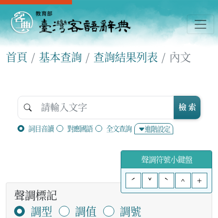
首頁
基本查詢
查詢結果列表
內文
檢 索
詞目音讀
對應國語
全文查詢
進階設定
聲調符號小鍵盤
ˊ
ˇ
ˋ
^
+
聲調標記
調型
調值
調號