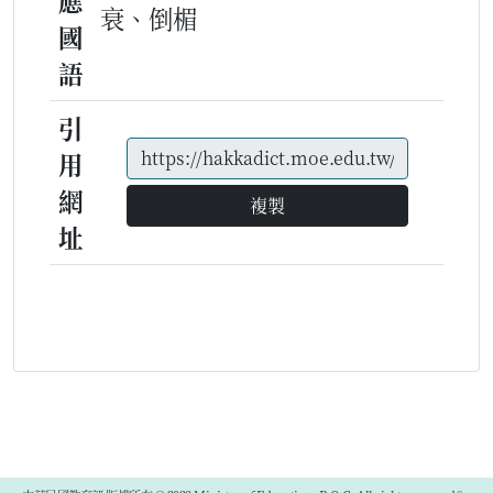
應
衰、倒楣
國
語
引
用
網
複製
址