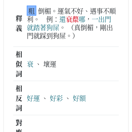
粗
倒楣。運氣不好、遇事不順
釋
利。
例：
還
衰漦
哪
，
一
出門
就
踏著
狗屎
。
（真倒楣，剛出
義
門就踩到狗屎。）
相
似
衰
、 壞運
詞
相
反
好運
、
好彩
、
好額
詞
對