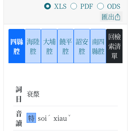
XLS
PDF
ODS
匯出
回檢
四縣
海陸
大埔
饒平
詔安
南四
索清
腔
腔
腔
腔
腔
縣腔
單
詞
衰漦
目
音
ˊ
ˇ
特
soi
xiau
讀