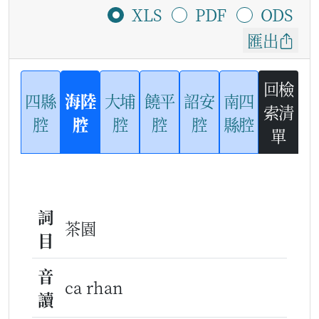
XLS
PDF
ODS
匯出
回檢
四縣
海陸
大埔
饒平
詔安
南四
索清
腔
腔
腔
腔
腔
縣腔
單
詞
茶園
目
音
ca rhan
讀