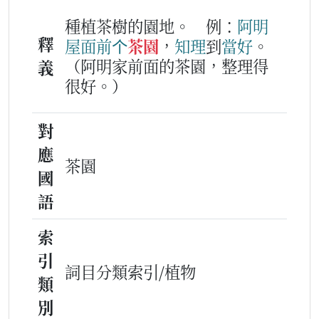
種植茶樹的園地。
例：
阿
明
釋
屋面前
个
茶園
，
知理
到
當好
。
（阿明家前面的茶園，整理得
義
很好。）
對
應
茶園
國
語
索
引
詞目分類索引/植物
類
別