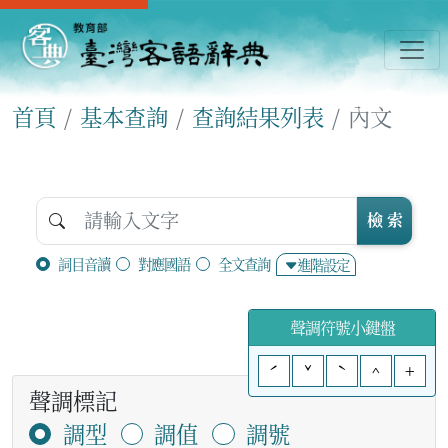
首頁
基本查詢
查詢結果列表
內文
檢 索
詞目音讀
對應國語
全文查詢
進階設定
聲調符號小鍵盤
ˊ
ˇ
ˋ
^
+
聲調標記
調型
調值
調號