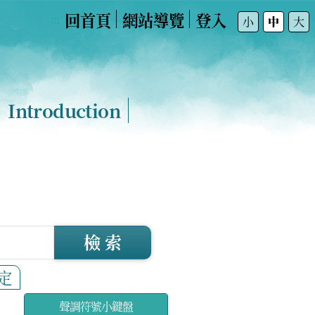
回首頁
網站導覽
登入
:::
小
中
大
Introduction
檢 索
定
聲調符號小鍵盤