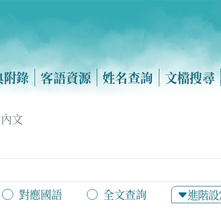
典附錄
客語資源
姓名查詢
文檔搜尋
內文
對應國語
全文查詢
進階設