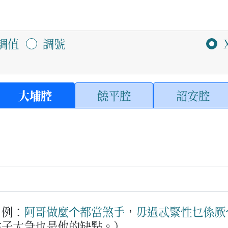
調值
調號
大埔腔
饒平腔
詔安腔
例：
阿哥
做麼个
都
當
煞手
，
毋過
忒
緊性
乜
係
厥
性子太急也是他的缺點。）