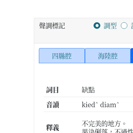
聲調標記
調型
四縣腔
海陸腔
詞目
缺點
^
^
音讀
kied
diam
不完美的地方。
釋義
果決俐落，不過