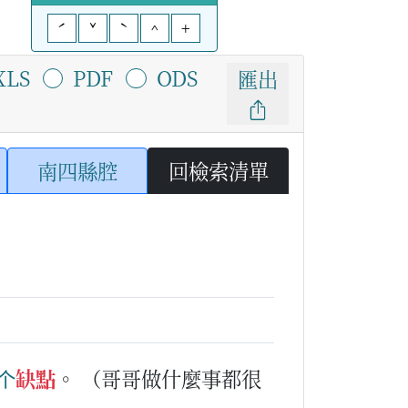
ˊ
ˇ
ˋ
^
+
XLS
PDF
ODS
匯出
南四縣腔
回檢索清單
个
缺點
。
（哥哥做什麼事都很