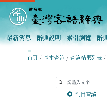
最新消息
辭典說明
索引瀏覽
辭
:::
首頁
基本查詢
查詢結果列表
詞目音讀