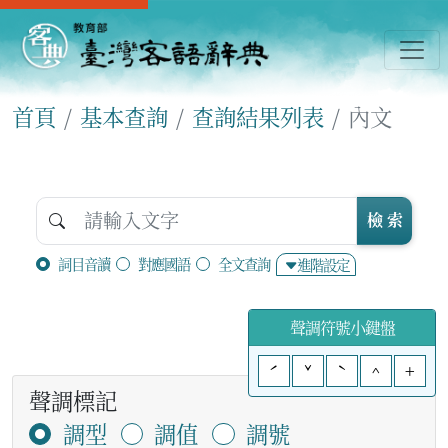
首頁
基本查詢
查詢結果列表
內文
檢 索
詞目音讀
對應國語
全文查詢
進階設定
聲調符號小鍵盤
ˊ
ˇ
ˋ
^
+
聲調標記
調型
調值
調號