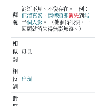
消逝不見、不復存在。
例：
釋
佢
溜
真緊
，
翻
轉
頭
即
消失
到
無
半
個人
影
。
（他溜得很快，一
義
回頭就消失得無影無蹤。）
相
似
毋見
詞
相
反
出現
詞
對