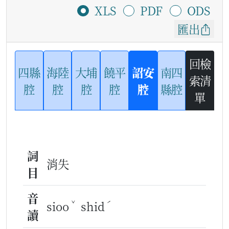
XLS
PDF
ODS
匯出
回檢
四縣
海陸
大埔
饒平
詔安
南四
索清
腔
腔
腔
腔
腔
縣腔
單
詞
消失
目
音
ˇ
ˊ
sioo
shid
讀