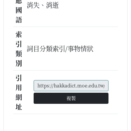
應
消失、消逝
國
語
索
引
詞目分類索引/事物情狀
類
別
引
用
網
複製
址