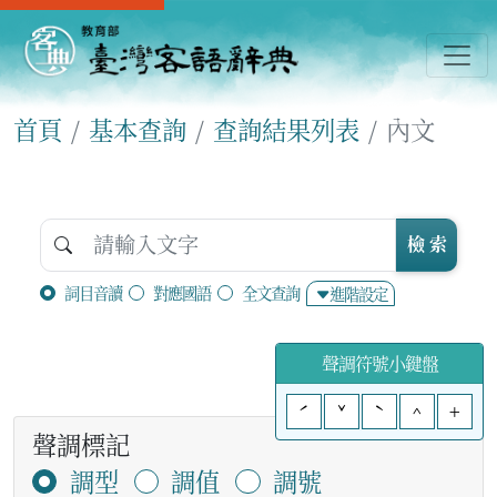
首頁
基本查詢
查詢結果列表
內文
檢 索
詞目音讀
對應國語
全文查詢
進階設定
聲調符號小鍵盤
ˊ
ˇ
ˋ
^
+
聲調標記
調型
調值
調號