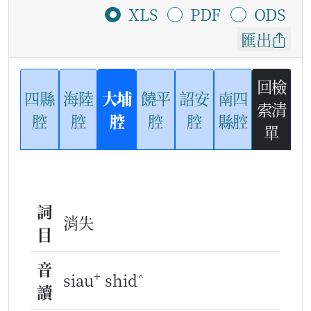
XLS
PDF
ODS
匯出
回檢
四縣
海陸
大埔
饒平
詔安
南四
索清
腔
腔
腔
腔
腔
縣腔
單
詞
消失
目
音
+
^
siau
shid
讀