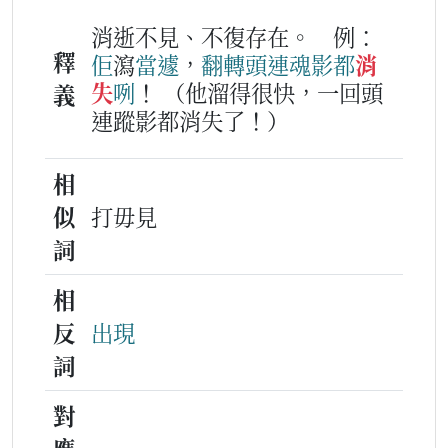
消逝不見、不復存在。
例：
釋
佢
瀉
當遽
，
翻
轉
頭
連
魂
影
都
消
失
咧
！
（他溜得很快，一回頭
義
連蹤影都消失了！）
相
似
打毋見
詞
相
反
出現
詞
對