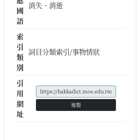
應
消失、消逝
國
語
索
引
詞目分類索引/事物情狀
類
別
引
用
網
複製
址