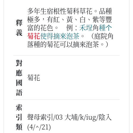
多年生宿根性菊科草花。品種
極多，有紅、黃、白、紫等豐
釋
富的花色。
例：
禾埕
角
種
个
義
菊花
使得
摘
來
泡茶
。
（庭院角
落種的菊花可以摘來泡茶。）
對
應
菊花
國
語
索
引
聲母索引/03 大埔/k/iug/陰入
類
(4/^/21)