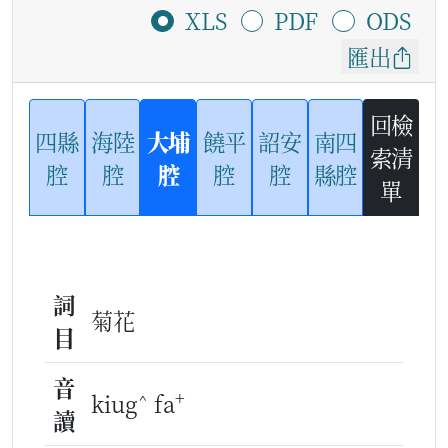
XLS
PDF
ODS
匯出
回檢
四縣
海陸
大埔
饒平
詔安
南四
索清
腔
腔
腔
腔
腔
縣腔
單
詞
菊花
目
音
^
+
kiug
fa
讀