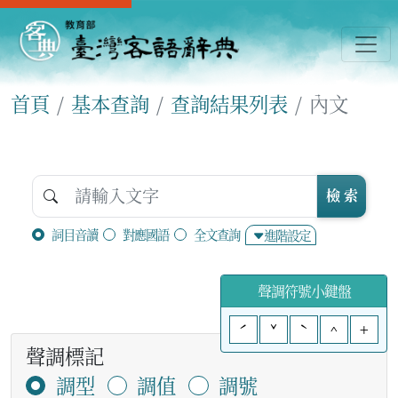
首頁
基本查詢
查詢結果列表
內文
檢 索
詞目音讀
對應國語
全文查詢
進階設定
聲調符號小鍵盤
ˊ
ˇ
ˋ
^
+
聲調標記
調型
調值
調號