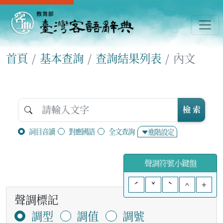
首頁
基本查詢
查詢結果列表
內文
檢 索
詞目音讀
對應國語
全文查詢
進階設定
聲調符號小鍵盤
ˊ
ˇ
ˋ
^
+
聲調標記
調型
調值
調號