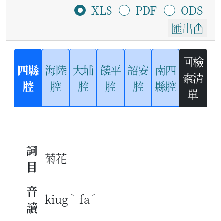
XLS
PDF
ODS
匯出
回檢
四縣
海陸
大埔
饒平
詔安
南四
索清
腔
腔
腔
腔
腔
縣腔
單
詞
菊花
目
音
ˋ
ˊ
kiug
fa
讀