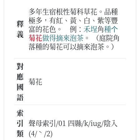
多年生宿根性菊科草花。品種
極多，有紅、黃、白、紫等豐
釋
富的花色。
例：
禾埕
角
種
个
義
菊花
做得
摘
來
泡茶
。
（庭院角
落種的菊花可以摘來泡茶。）
對
應
菊花
國
語
索
引
聲母索引/01 四縣/k/iug/陰入
類
(4/ˋ/2)