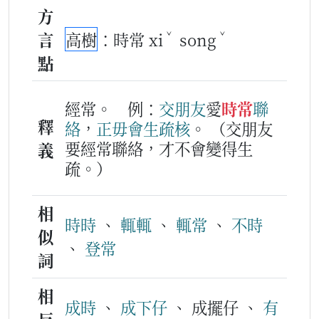
方
ˇ
ˇ
言
高樹
：時常 xi
song
點
經常。
例：
交
朋友
愛
時常
聯
釋
絡
，
正毋會
生疏
核
。
（交朋友
要經常聯絡，才不會變得生
義
疏。）
相
時時
、
輒輒
、
輒常
、
不時
似
、
登常
詞
相
成時
、
成下仔
、 成擺仔 、
有