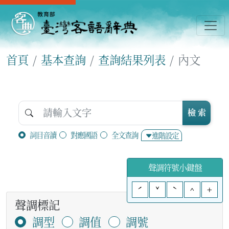
首頁
基本查詢
查詢結果列表
內文
檢 索
詞目音讀
對應國語
全文查詢
進階設定
聲調符號小鍵盤
ˊ
ˇ
ˋ
^
+
聲調標記
調型
調值
調號