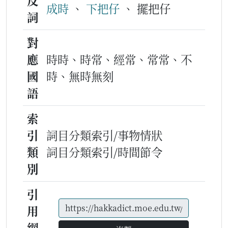
反
成時
、
下把仔
、 擺把仔
詞
對
應
時時、時常、經常、常常、不
國
時、無時無刻
語
索
引
詞目分類索引/事物情狀
類
詞目分類索引/時間節令
別
引
用
網