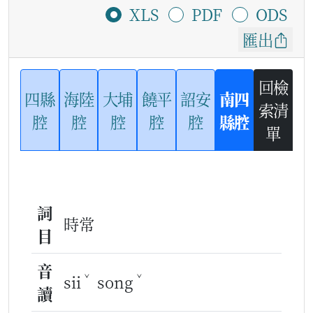
XLS
PDF
ODS
匯出
回檢
四縣
海陸
大埔
饒平
詔安
南四
索清
腔
腔
腔
腔
腔
縣腔
單
詞
時常
目
音
ˇ
ˇ
sii
song
讀