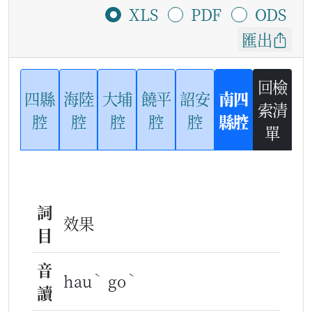
XLS
PDF
ODS
匯出
回檢
四縣
海陸
大埔
饒平
詔安
南四
索清
腔
腔
腔
腔
腔
縣腔
單
詞
效果
目
音
ˋ
ˋ
hau
go
讀