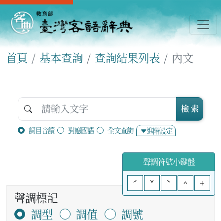
首頁
基本查詢
查詢結果列表
內文
檢 索
詞目音讀
對應國語
全文查詢
進階設定
聲調符號小鍵盤
ˊ
ˇ
ˋ
^
+
聲調標記
調型
調值
調號