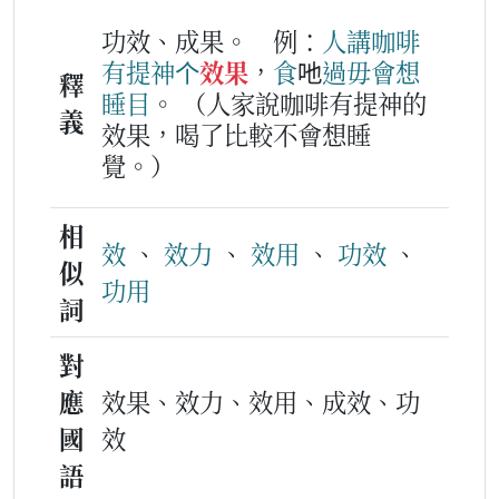
功效、成果。
例：
人
講
咖啡
有
提
神
个
效果
，
食
吔
過
毋會
想
釋
睡目
。
（人家說咖啡有提神的
義
效果，喝了比較不會想睡
覺。）
相
效
、
效力
、
效用
、
功效
、
似
功用
詞
對
應
效果、效力、效用、成效、功
國
效
語