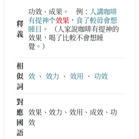
功效、成果。
例：
人
講
咖啡
有
提
神
个
效果
，
食
了
較
毋會
想
釋
睡目
。
（人家說咖啡有提神的
義
效果，喝了比較不會想睡
覺。）
相
似
效
、
效力
、
效用
、
功效
詞
對
應
效果、效力、效用、成效、功
國
效
語