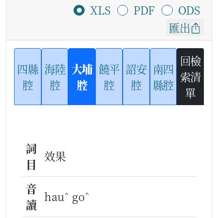
XLS
PDF
ODS
匯出
回檢
四縣
海陸
大埔
饒平
詔安
南四
索清
腔
腔
腔
腔
腔
縣腔
單
詞
效果
目
音
^
^
hau
go
讀