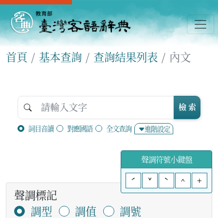
首頁
基本查詢
查詢結果列表
內文
檢 索
詞目音讀
對應國語
全文查詢
進階設定
聲調符號小鍵盤
ˊ
ˇ
ˋ
^
+
聲調標記
調型
調值
調號