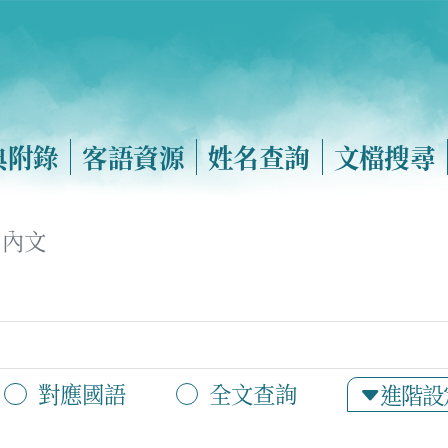
典附錄
客語資源
姓名查詢
文檔搜尋
內文
對應國語
全文查詢
進階設