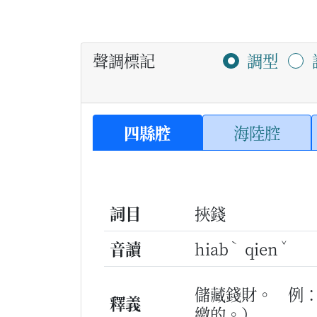
聲調標記
調型
四縣腔
海陸腔
詞目
挾錢
ˋ
ˇ
音讀
hiab
qien
儲藏錢財。
例
釋義
繳的。）