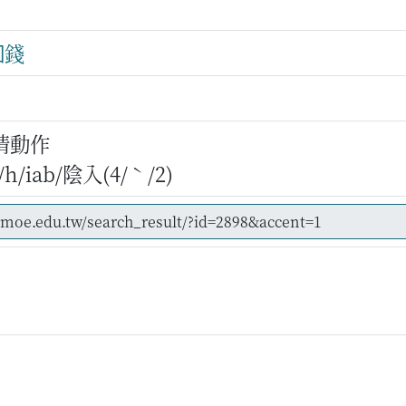
㘝錢
情動作
/iab/陰入(4/ˋ/2)