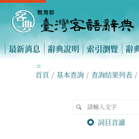
最新消息
辭典說明
索引瀏覽
辭
:::
首頁
基本查詢
查詢結果列表
詞目音讀