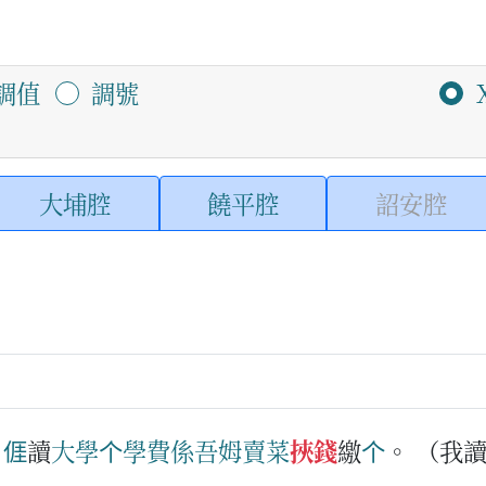
調值
調號
大埔腔
饒平腔
詔安腔
：
𠊎
讀
大學
个
學費
係
吾姆
賣
菜
挾錢
繳
个
。
（我