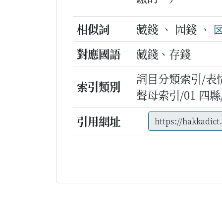
相似詞
藏錢 、 囥錢 、
對應國語
藏錢、存錢
詞目分類索引/表
索引類別
聲母索引/01 四縣/h
引用網址