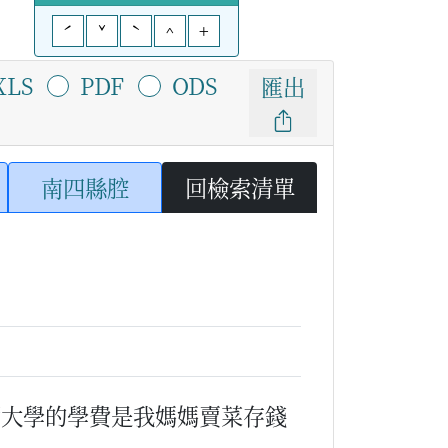
ˊ
ˇ
ˋ
^
+
XLS
PDF
ODS
匯出
南四縣腔
回檢索清單
讀大學的學費是我媽媽賣菜存錢