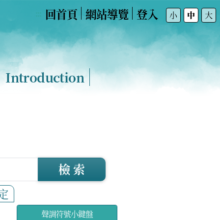
回首頁
網站導覽
登入
:::
小
中
大
Introduction
檢 索
定
聲調符號小鍵盤