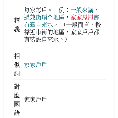
每家每戶。
例：
一般
來
講
，
過
兼
街項
个
地區
，
家家屋屋
都
釋
有
牽
自來水
。
（一般而言，較
義
靠近市街的地區，家家戶戶都
有裝設自來水。）
相
似
家家戶戶
詞
對
應
家家戶戶
國
語