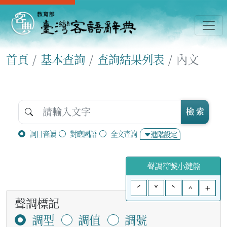
首頁
基本查詢
查詢結果列表
內文
檢 索
詞目音讀
對應國語
全文查詢
進階設定
聲調符號小鍵盤
ˊ
ˇ
ˋ
^
+
聲調標記
調型
調值
調號