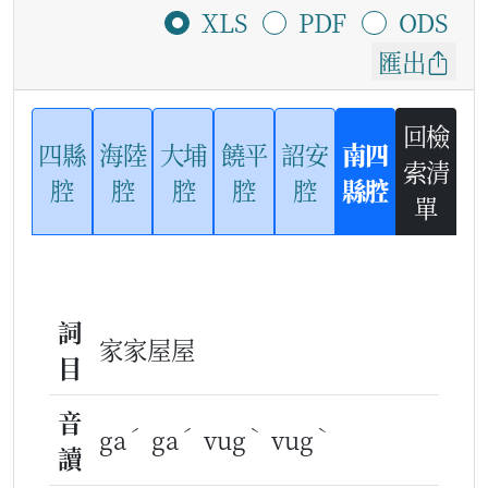
XLS
PDF
ODS
匯出
回檢
四縣
海陸
大埔
饒平
詔安
南四
索清
腔
腔
腔
腔
腔
縣腔
單
詞
家家屋屋
目
音
ˊ
ˊ
ˋ
ˋ
ga
ga
vug
vug
讀