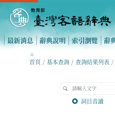
最新消息
辭典說明
索引瀏覽
辭
:::
首頁
基本查詢
查詢結果列表
詞目音讀