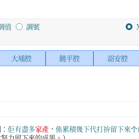
調值
調號
大埔腔
饒平腔
詔安腔
例：
佢
有
盡多
家產
，
係
累
積
幾下
代
打拚
留
下
來
个
代努力留下來的成果。）