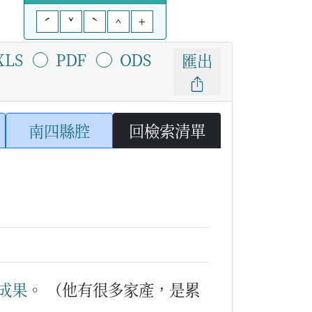
ˊ
ˇ
ˋ
^
+
XLS
PDF
ODS
匯出
南四縣腔
回檢索清單
成果
。
（他有很多家產，是累