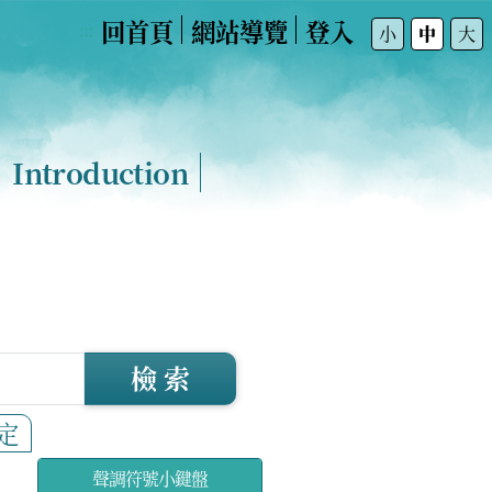
回首頁
網站導覽
登入
:::
小
中
大
Introduction
檢 索
定
聲調符號小鍵盤