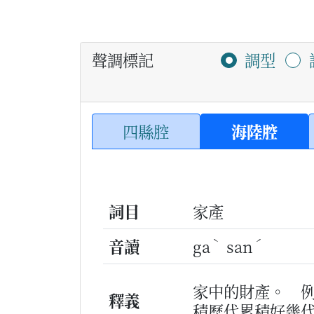
聲調標記
調型
四縣腔
海陸腔
詞目
家產
ˋ
ˊ
音讀
ga
san
家中的財產。
釋義
積歷代累積好幾