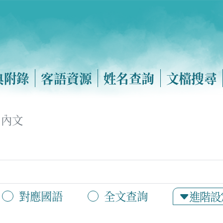
典附錄
客語資源
姓名查詢
文檔搜尋
內文
對應國語
全文查詢
進階設