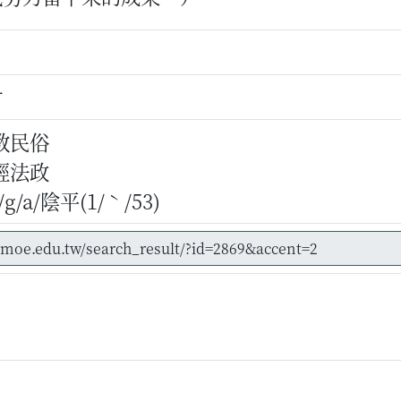
財
教民俗
經法政
/a/陰平(1/ˋ/53)