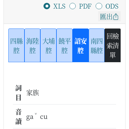
XLS
PDF
ODS
匯出
回檢
四縣
海陸
大埔
饒平
詔安
南四
索清
腔
腔
腔
腔
腔
縣腔
單
詞
家族
目
音
ˇ
ga
cu
讀