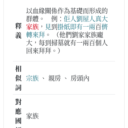
以血緣關係作為基礎而形成的
群體。
例：
佢人
劉
屋
人
真大
釋
家族
，
見
到
掛紙
即有
一
兩
百
儕
轉
來
拜
。
（他們劉家家族龐
義
大，每到掃墓就有一兩百個人
回來拜拜。）
相
似
宗族
、 親房 、 房頭內
詞
對
應
家族
國