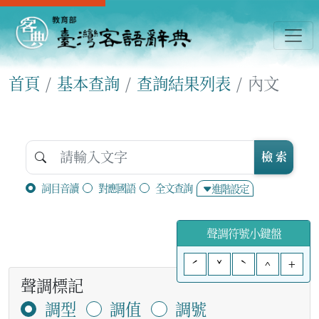
首頁
基本查詢
查詢結果列表
內文
檢 索
詞目音讀
對應國語
全文查詢
進階設定
聲調符號小鍵盤
ˊ
ˇ
ˋ
^
+
聲調標記
調型
調值
調號