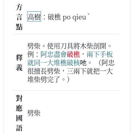
方
ˇ
言
高樹
：破樵 po qieu
點
劈柴。使用刀具將木柴剖開。
例：
阿
忠
盡會
破樵
，
兩
下手
板
釋
就
同
一
大
堆
樵
破
核
吔。
（阿忠
義
很擅長劈柴，三兩下就把一大
堆柴劈完了。）
對
應
劈柴
國
語