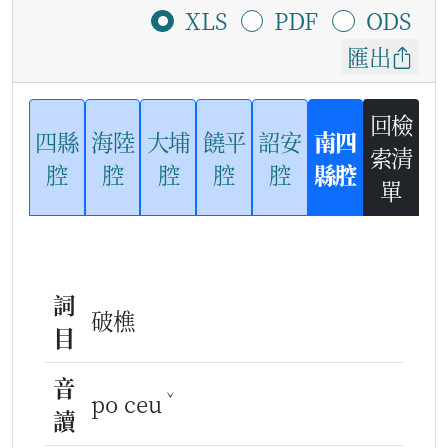
XLS
PDF
ODS
匯出
回檢
四縣
海陸
大埔
饒平
詔安
南四
索清
腔
腔
腔
腔
腔
縣腔
單
詞
破樵
目
音
ˇ
po ceu
讀