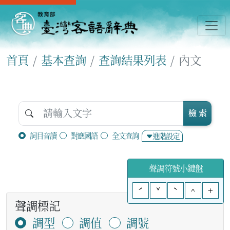
首頁
基本查詢
查詢結果列表
內文
檢 索
詞目音讀
對應國語
全文查詢
進階設定
聲調符號小鍵盤
ˊ
ˇ
ˋ
^
+
聲調標記
調型
調值
調號