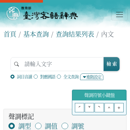
首頁
基本查詢
查詢結果列表
內文
檢 索
詞目音讀
對應國語
全文查詢
進階設定
聲調符號小鍵盤
ˊ
ˇ
ˋ
^
+
聲調標記
調型
調值
調號