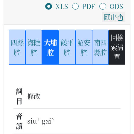
XLS
PDF
ODS
匯出
回檢
四縣
海陸
大埔
饒平
詔安
南四
索清
腔
腔
腔
腔
腔
縣腔
單
詞
修改
目
音
+
^
siu
gai
讀