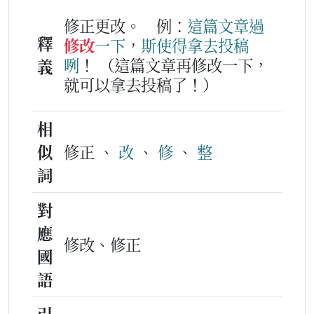
修正更改。
例：
這
篇
文章
過
釋
修改
一下
，
斯
使得
拿
去
投稿
咧
！
（這篇文章再修改一下，
義
就可以拿去投稿了！）
相
似
修正 、
改
、
修
、
整
詞
對
應
修改、修正
國
語